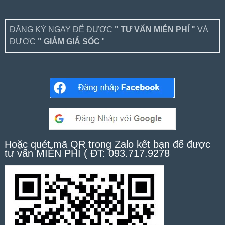
ĐĂNG KÝ NGAY ĐỂ ĐƯỢC
" TƯ VẤN MIỄN PHÍ "
VÀ
ĐƯỢC
" GIẢM GIÁ SỐC
"
Hoặc quét mã QR trong Zalo kết bạn để được
tư vấn MIỄN PHÍ ( ĐT: 093.717.9278