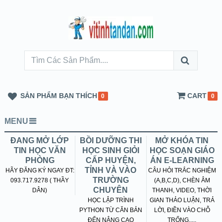
SẢN PHẨM BẠN THÍCH
CART
0
0
MENU
ĐANG MỞ LỚP
BỒI DƯỠNG THI
MỞ KHÓA TIN
TIN HỌC VĂN
HỌC SINH GIỎI
HỌC SOẠN GIÁO
PHÒNG
CẤP HUYỆN,
ÁN E-LEARNING
TỈNH VÀ VÀO
HÃY ĐĂNG KÝ NGAY ĐT:
CÂU HỎI TRẮC NGHIỆM
TRƯỜNG
093.717.9278 ( THẦY
(A,B,C,D), CHÈN ÂM
CHUYÊN
DÂN)
THANH, VIDEO, THỜI
HỌC LẬP TRÌNH
GIAN THẢO LUẬN, TRẢ
PYTHON TỪ CĂN BẢN
LỜI, ĐIỀN VÀO CHỖ
ĐẾN NÂNG CAO
TRỐNG.....