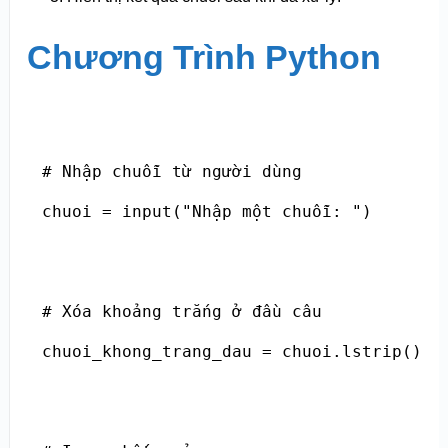
Chương Trình Python
# Nhập chuỗi từ người dùng

chuoi = input("Nhập một chuỗi: ")

# Xóa khoảng trắng ở đầu câu

chuoi_khong_trang_dau = chuoi.lstrip()
