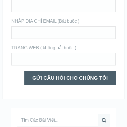
NHẬP ĐỊA CHỈ EMAIL (Bắt buộc ):
TRANG WEB ( không bắt buộc ):