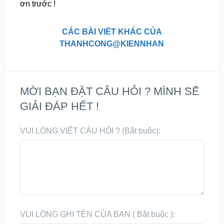
ơn trước !
CÁC BÀI VIẾT KHÁC CỦA
THANHCONG@KIENNHAN
MỜI BẠN ĐẶT CÂU HỎI ? MÌNH SẼ
GIẢI ĐÁP HẾT !
VUI LÒNG VIẾT CÂU HỎI ? (Bắt buộc):
VUI LÒNG GHI TÊN CỦA BẠN ( Bắt buộc ):