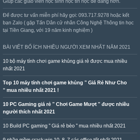
Giúp các giáo viên học sinh học tin học dễ dàng hơn.
Để được tư vấn miễn phí hãy gọi: 093.717.9278 hoặc kết
bạn Zalo ( gặp Tấn Dân cử nhân Công Nghệ Thông tin học
tại Tiền Giang, với 19 năm kinh nghiệm )
BÀI VIẾT BỔ ÍCH NHIỀU NGƯỜI XEM NHẤT NĂM 2021
10 bộ máy tính chơi game khủng giá rẻ được mua nhiều
nhất 2021
Top 10 máy tính chơi game khủng ” Giá Rẻ Như Cho
“ mua nhiều nhất 2021 !
10 PC Gaming giá rẻ ” Chơi Game Mượt ” được nhiều
người thích nhất 2021
10 Build PC gaming ” Giá rẻ bèo ” mua nhiều nhất 2021
9 phần mềm crack win 10, 8, 7 các office tốt nhất 2021