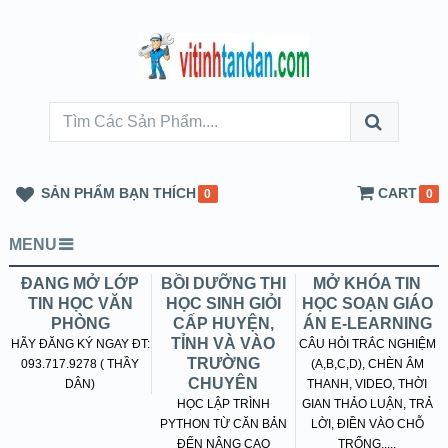
SẢN PHẨM BẠN THÍCH
CART
0
0
MENU
ĐANG MỞ LỚP
BỒI DƯỠNG THI
MỞ KHÓA TIN
TIN HỌC VĂN
HỌC SINH GIỎI
HỌC SOẠN GIÁO
PHÒNG
CẤP HUYỆN,
ÁN E-LEARNING
TỈNH VÀ VÀO
HÃY ĐĂNG KÝ NGAY ĐT:
CÂU HỎI TRẮC NGHIỆM
TRƯỜNG
093.717.9278 ( THẦY
(A,B,C,D), CHÈN ÂM
CHUYÊN
DÂN)
THANH, VIDEO, THỜI
HỌC LẬP TRÌNH
GIAN THẢO LUẬN, TRẢ
PYTHON TỪ CĂN BẢN
LỜI, ĐIỀN VÀO CHỖ
ĐẾN NÂNG CAO
TRỐNG.....