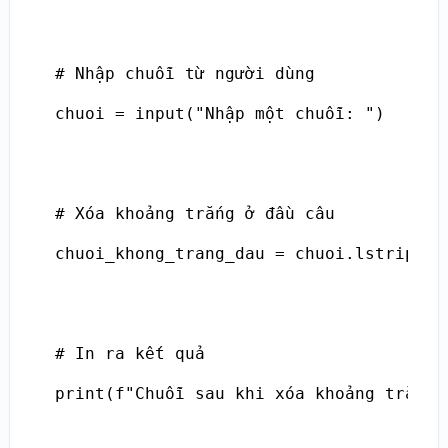
# Nhập chuỗi từ người dùng

chuoi = input("Nhập một chuỗi: ")

# Xóa khoảng trắng ở đầu câu

chuoi_khong_trang_dau = chuoi.lstrip()

# In ra kết quả

print(f"Chuỗi sau khi xóa khoảng trắng 