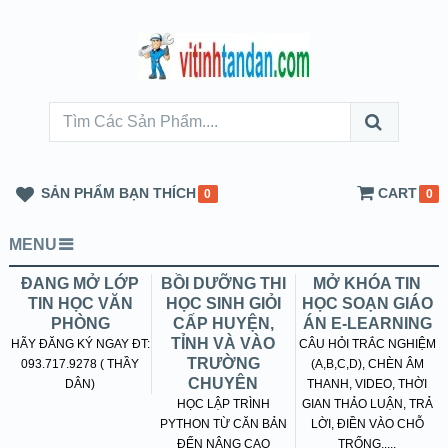
SẢN PHẨM BẠN THÍCH
CART
0
0
MENU
ĐANG MỞ LỚP
BỒI DƯỠNG THI
MỞ KHÓA TIN
TIN HỌC VĂN
HỌC SINH GIỎI
HỌC SOẠN GIÁO
PHÒNG
CẤP HUYỆN,
ÁN E-LEARNING
TỈNH VÀ VÀO
HÃY ĐĂNG KÝ NGAY ĐT:
CÂU HỎI TRẮC NGHIỆM
TRƯỜNG
093.717.9278 ( THẦY
(A,B,C,D), CHÈN ÂM
CHUYÊN
DÂN)
THANH, VIDEO, THỜI
HỌC LẬP TRÌNH
GIAN THẢO LUẬN, TRẢ
PYTHON TỪ CĂN BẢN
LỜI, ĐIỀN VÀO CHỖ
ĐẾN NÂNG CAO
TRỐNG.....