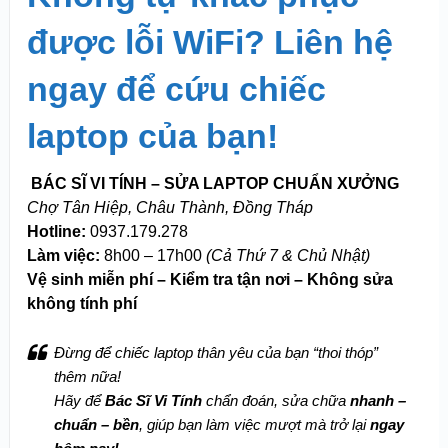
được lỗi WiFi? Liên hệ
ngay để cứu chiếc
laptop của bạn!
‍ BÁC SĨ VI TÍNH – SỬA LAPTOP CHUẨN XƯỞNG
Chợ Tân Hiệp, Châu Thành, Đồng Tháp
Hotline:
0937.179.278
Làm việc:
8h00 – 17h00
(Cả Thứ 7 & Chủ Nhật)
Vệ sinh miễn phí – Kiểm tra tận nơi – Không sửa
không tính phí
Đừng để chiếc laptop thân yêu của bạn “thoi thóp”
thêm nữa!
Hãy để
Bác Sĩ Vi Tính
chẩn đoán, sửa chữa
nhanh –
chuẩn – bền
, giúp bạn làm việc mượt mà trở lại
ngay