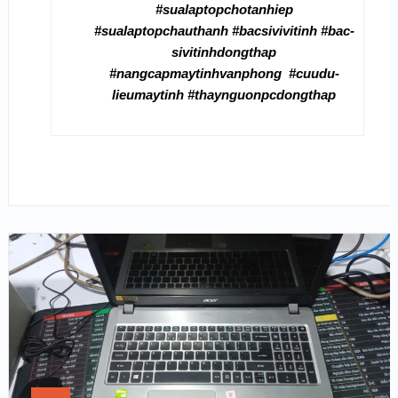
#sualaptopchotanhiep
#sualaptopchauthanh #bac­siv­ivitinh #bac­
siv­i­tinhdongthap
#nangcapmaytinhvanphong #cuudu­
lieumaytinh #thaynguonpcdongthap