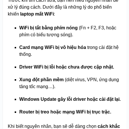
Trước khi tìm cách sửa, bạn nên hiểu nguyên nhân để
xử lý đúng cách. Dưới đây là những lý do phổ biến
khiến
laptop mất WiFi
:
WiFi bị tắt bằng phím nóng
(Fn + F2, F3, hoặc
phím có biểu tượng sóng).
Card mạng WiFi bị vô hiệu hóa
trong cài đặt hệ
thống.
Driver WiFi bị lỗi hoặc chưa được cập nhật.
Xung đột phần mềm
(diệt virus, VPN, ứng dụng
tăng tốc mạng…).
Windows Update gây lỗi driver hoặc cài đặt lại.
Router bị treo hoặc mạng WiFi bị trục trặc.
Khi biết nguyên nhân, bạn sẽ dễ dàng chọn
cách khắc