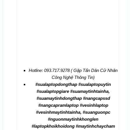
Hotline: 093.717.9278 ( Gặp Tấn Dân Cử Nhân
Công Nghệ Thông Tin)
#sualaptopdongthap #sualaptopuytin
#sualaptopgiare #suamaytinhtainha,
#suamaytinhdongthap #nangcapssd
#nangcapramlaptop #vesinhlaptop
#vesinhmaytinhtainha, #suanguonpc
#nguonmaytinhkhonglen
#laptopkhoikhoidong #maytinhchaycham