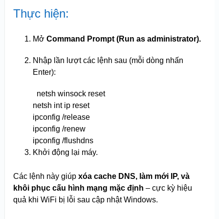
Thực hiện:
Mở
Command Prompt (Run as administrator).
Nhập lần lượt các lệnh sau (mỗi dòng nhấn
Enter):
netsh winsock
reset
netsh
int
ip
reset
ipconfig /
release
ipconfig /renew
ipconfig /flushdns
Khởi động lại máy.
Các lệnh này giúp
xóa cache DNS, làm mới IP, và
khôi phục cấu hình mạng mặc định
– cực kỳ hiệu
quả khi WiFi bị lỗi sau cập nhật Windows.