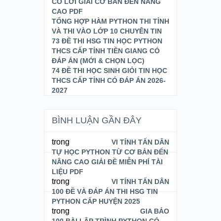
CÓ LỜI GIẢI CƠ BẢN ĐẾN NÂNG
CAO PDF
TỔNG HỢP HÀM PYTHON THI TỈNH
VÀ THI VÀO LỚP 10 CHUYÊN TIN
73 ĐỀ THI HSG TIN HỌC PYTHON
THCS CẤP TỈNH TIỀN GIANG CÓ
ĐÁP ÁN (MỚI & CHỌN LỌC)
74 ĐỀ THI HỌC SINH GIỎI TIN HỌC
THCS CẤP TỈNH CÓ ĐÁP ÁN 2026-
2027
BÌNH LUẬN GẦN ĐÂY
trong
VI TÍNH TẤN DÂN
TỰ HỌC PYTHON TỪ CƠ BẢN ĐẾN
NÂNG CAO GIẢI ĐỀ MIỄN PHÍ TÀI
LIỆU PDF
trong
VI TÍNH TẤN DÂN
100 ĐỀ VÀ ĐÁP ÁN THI HSG TIN
PYTHON CẤP HUYỆN 2025
trong
GIA BẢO