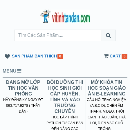
SẢN PHẨM BẠN THÍCH
CART
0
0
MENU
ĐANG MỞ LỚP
BỒI DƯỠNG THI
MỞ KHÓA TIN
TIN HỌC VĂN
HỌC SINH GIỎI
HỌC SOẠN GIÁO
PHÒNG
CẤP HUYỆN,
ÁN E-LEARNING
TỈNH VÀ VÀO
HÃY ĐĂNG KÝ NGAY ĐT:
CÂU HỎI TRẮC NGHIỆM
TRƯỜNG
093.717.9278 ( THẦY
(A,B,C,D), CHÈN ÂM
CHUYÊN
DÂN)
THANH, VIDEO, THỜI
HỌC LẬP TRÌNH
GIAN THẢO LUẬN, TRẢ
PYTHON TỪ CĂN BẢN
LỜI, ĐIỀN VÀO CHỖ
ĐẾN NÂNG CAO
TRỐNG.....