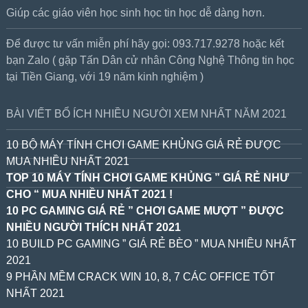
Giúp các giáo viên học sinh học tin học dễ dàng hơn.
Để được tư vấn miễn phí hãy gọi: 093.717.9278 hoặc kết
bạn Zalo ( gặp Tấn Dân cử nhân Công Nghệ Thông tin học
tại Tiền Giang, với 19 năm kinh nghiệm )
BÀI VIẾT BỔ ÍCH NHIỀU NGƯỜI XEM NHẤT NĂM 2021
10 BỘ MÁY TÍNH CHƠI GAME KHỦNG GIÁ RẺ ĐƯỢC
MUA NHIỀU NHẤT 2021
TOP 10 MÁY TÍNH CHƠI GAME KHỦNG ” GIÁ RẺ NHƯ
CHO “ MUA NHIỀU NHẤT 2021 !
10 PC GAMING GIÁ RẺ ” CHƠI GAME MƯỢT ” ĐƯỢC
NHIỀU NGƯỜI THÍCH NHẤT 2021
10 BUILD PC GAMING ” GIÁ RẺ BÈO ” MUA NHIỀU NHẤT
2021
9 PHẦN MỀM CRACK WIN 10, 8, 7 CÁC OFFICE TỐT
NHẤT 2021