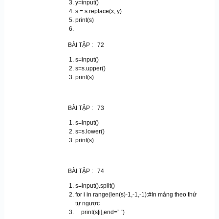
y=input()
s = s.replace(x, y)
print(s)
BÀI TẬP : 72
s=input()
s=s.upper()
print(s)
BÀI TẬP : 73
s=input()
s=s.lower()
print(s)
BÀI TẬP : 74
s=input().split()
for i in range(len(s)-1,-1,-1):#In mảng theo thứ
tự ngược
print(s[i],end=” “)