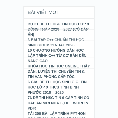
BÀI VIẾT MỚI
BỘ 21 ĐỀ THI HSG TIN HỌC LỚP 9
ĐỒNG THÁP 2026 – 2027 (CÓ ĐÁP
ÁN)
6 BÀI TẬP C++ CHUẨN THI HỌC
SINH GIỎI MỚI NHẤT 2026
10 CHƯƠNG HƯỚNG DẪN HỌC
LẬP TRÌNH C++ TỪ CƠ BẢN ĐẾN
NÂNG CAO
KHÓA HỌC TIN HỌC ONLINE THẦY
DÂN: LUYỆN THI CHUYÊN TIN &
TIN VĂN PHÒNG CẤP TỐC
6 GIẢI ĐỀ THI HỌC SINH GIỎI TIN
HỌC LỚP 9 THCS TỈNH BÌNH
PHƯỚC 2019 – 2020
76 ĐỀ THI HSG TIN 9 CẤP TỈNH CÓ
ĐÁP ÁN MỚI NHẤT (FILE WORD &
PDF)
TẢI 200 BÀI LẬP TRÌNH PYTHON