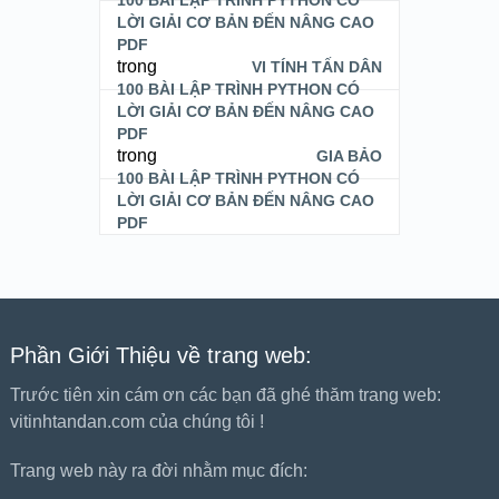
100 BÀI LẬP TRÌNH PYTHON CÓ
LỜI GIẢI CƠ BẢN ĐẾN NÂNG CAO
PDF
trong
VI TÍNH TẤN DÂN
100 BÀI LẬP TRÌNH PYTHON CÓ
LỜI GIẢI CƠ BẢN ĐẾN NÂNG CAO
PDF
trong
GIA BẢO
100 BÀI LẬP TRÌNH PYTHON CÓ
LỜI GIẢI CƠ BẢN ĐẾN NÂNG CAO
PDF
Phần Giới Thiệu về trang web:
Trước tiên xin cám ơn các bạn đã ghé thăm trang web:
vitinhtandan.com của chúng tôi !
Trang web này ra đời nhằm mục đích: