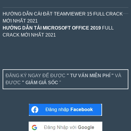
HƯỚNG DẪN CÀI ĐẶT TEAMVIEWER 15 FULL CRACK
MỚI NHẤT 2021
HƯỚNG DẪN TẢI MICROSOFT OFFICE 2019
FULL
CRACK MỚI NHẤT 2021
ĐĂNG KÝ NGAY ĐỂ ĐƯỢC
" TƯ VẤN MIỄN PHÍ "
VÀ
ĐƯỢC
" GIẢM GIÁ SỐC
"