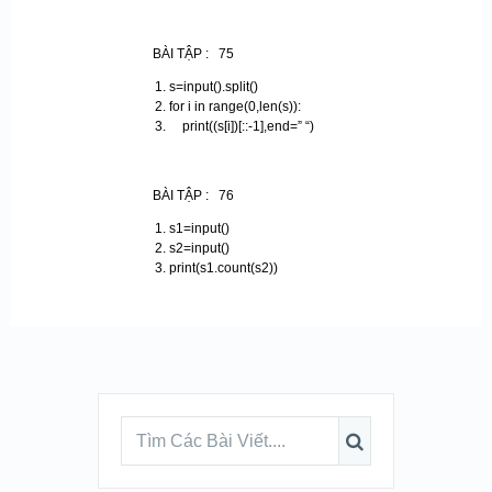
BÀI TẬP : 75
s=input().split()
for i in range(0,len(s)):
print((s[i])[::-1],end=” “)
BÀI TẬP : 76
s1=input()
s2=input()
print(s1.count(s2))