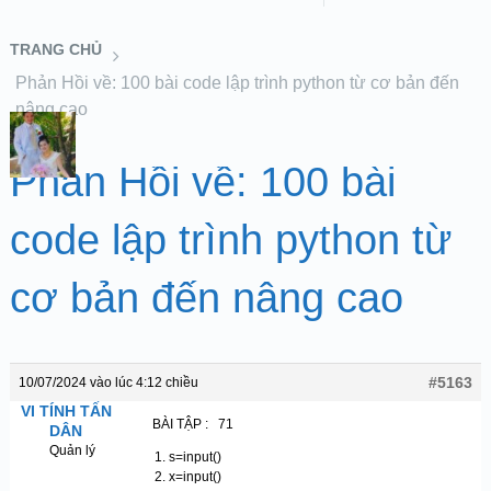
TRANG CHỦ
Phản Hồi về: 100 bài code lập trình python từ cơ bản đến
nâng cao
Phản Hồi về: 100 bài
code lập trình python từ
cơ bản đến nâng cao
#5163
10/07/2024 vào lúc 4:12 chiều
VI TÍNH TẤN
BÀI TẬP : 71
DÂN
Quản lý
s=input()
x=input()