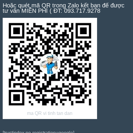
Hoặc quét mã QR trong Zalo kết bạn để được
tư vấn MIỄN PHÍ ( ĐT: 093.717.9278
ma QR vi tinh tan dan
[trustindex no-registration=google]