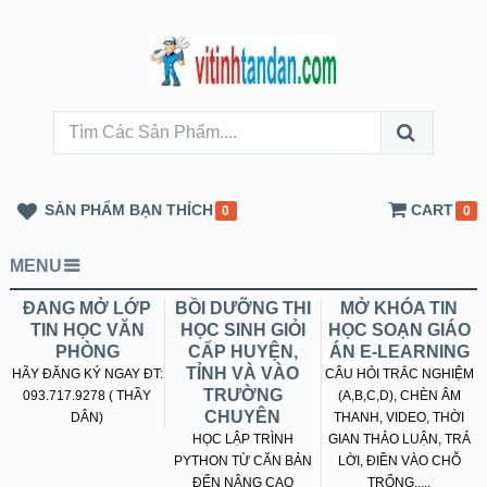
SẢN PHẨM BẠN THÍCH
CART
0
0
MENU
ĐANG MỞ LỚP
BỒI DƯỠNG THI
MỞ KHÓA TIN
TIN HỌC VĂN
HỌC SINH GIỎI
HỌC SOẠN GIÁO
PHÒNG
CẤP HUYỆN,
ÁN E-LEARNING
TỈNH VÀ VÀO
HÃY ĐĂNG KÝ NGAY ĐT:
CÂU HỎI TRẮC NGHIỆM
TRƯỜNG
093.717.9278 ( THẦY
(A,B,C,D), CHÈN ÂM
CHUYÊN
DÂN)
THANH, VIDEO, THỜI
HỌC LẬP TRÌNH
GIAN THẢO LUẬN, TRẢ
PYTHON TỪ CĂN BẢN
LỜI, ĐIỀN VÀO CHỖ
ĐẾN NÂNG CAO
TRỐNG.....