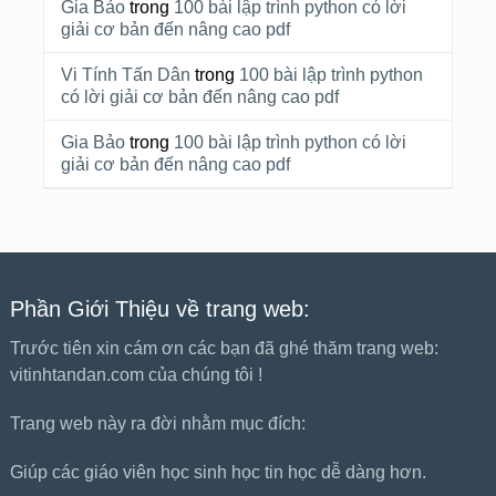
Gia Bảo
trong
100 bài lập trình python có lời
giải cơ bản đến nâng cao pdf
Vi Tính Tấn Dân
trong
100 bài lập trình python
có lời giải cơ bản đến nâng cao pdf
Gia Bảo
trong
100 bài lập trình python có lời
giải cơ bản đến nâng cao pdf
Phần Giới Thiệu về trang web:
Trước tiên xin cám ơn các bạn đã ghé thăm trang web:
vitinhtandan.com của chúng tôi !
Trang web này ra đời nhằm mục đích:
Giúp các giáo viên học sinh học tin học dễ dàng hơn.