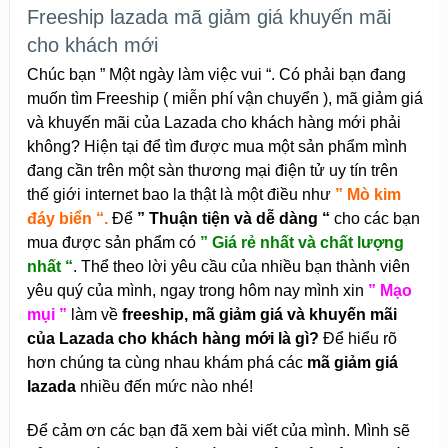
Freeship lazada mã giảm giá khuyến mãi
cho khách mới
Chúc bạn ” Một ngày làm việc vui “. Có phải bạn đang
muốn tìm Freeship ( miễn phí vận chuyển ), mã giảm giá
và khuyến mãi của Lazada cho khách hàng mới phải
không? Hiện tại để tìm được mua một sản phẩm mình
đang cần trên một sàn thương mại điện tử uy tín trên
thế giới internet bao la thật là một điều như
” Mò kim
đáy biển “.
Để
” Thuận tiện và dễ dàng “
cho các bạn
mua được sản phẩm có
” Giá rẻ nhất và chất lượng
nhất “
. Thể theo lời yêu cầu của nhiều bạn thành viên
yêu quý của mình, ngay trong hôm nay mình xin
” Mạo
mụi ”
làm về
f
reeship, mã giảm giá và khuyến mãi
của Lazada cho khách hàng mới là gì?
Để hiểu rõ
hơn chúng ta cùng nhau khám phá các
mã giảm giá
lazada
nhiều đến mức nào nhé!
Để cảm ơn các bạn đã xem bài viết của mình. Mình sẽ