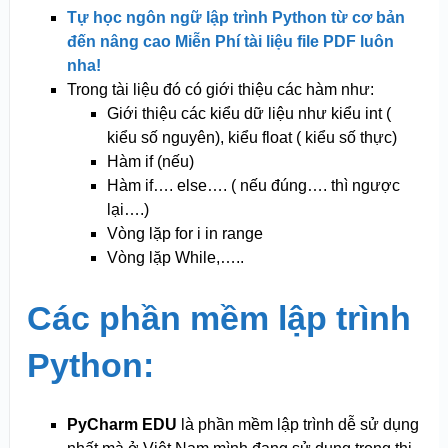
Tự học ngôn ngữ lập trình Python từ cơ bản
đến nâng cao Miễn Phí tài liệu file PDF luôn
nha!
Trong tài liệu đó có giới thiệu các hàm như:
Giới thiệu các kiểu dữ liệu như kiểu int (
kiểu số nguyên), kiểu float ( kiểu số thực)
Hàm if (nếu)
Hàm if…. else…. ( nếu đúng…. thì ngược
lại….)
Vòng lặp for i in range
Vòng lặp While,…..
Các phần mềm lập
trình
Python:
PyCharm
EDU
là phần mềm lập trình dễ sử dụng