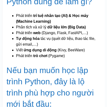
Python dùng để làm gì?
Phát triển
trí tuệ nhân tạo (AI) & Học máy
(Machine Learning)
Phân tích và xử lý
dữ liệu lớn (Big Data)
Phát triển
web
(Django, Flask, FastAPI,…)
Tự động hóa
tác vụ (quét dữ liệu, thao tác file,
gửi email,…)
Viết
ứng dụng di động
(Kivy, BeeWare)
Phát triển
trò chơi
(Pygame)
Nếu bạn muốn học lập
trình Python, đây là lộ
trình phù hợp cho người
mới bắt đầu: