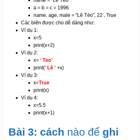
name = “Lê Tèo“
a = b = c = 1996
name, age, male = “Lê Tèo”, 22 , True
Các biến được cho dễ dàng như:
Ví dụ 1:
x=5
print(x+2)
Ví dụ 2:
x=
‘
Teo
‘
print(
‘
Lê
‘
+x)
Ví dụ 3:
x=
True
print(x)
Ví dụ 4:
x=5.5
print(x+1)
Bài 3: cách
nào để
ghi