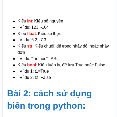
Kiểu
int
:
Kiểu số nguyên
Ví dụ: 123, -104
Kiểu
float
:
Kiểu số thực
Ví dụ: 5.2, -7.3
Kiểu
str
:
Kiểu chuỗi, để trong nháy đôi hoặc nháy
đơn
Ví dụ: “Tin học”, ‘ABc’
Kiểu
bool
:
Kiểu luận lý, để lưu True hoặc False
Ví dụ 1: t1=True
Ví dụ 2: t2=False
Bài 2: cách
sử
dụng
biến trong python: