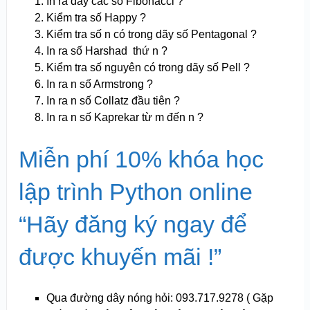
In ra dãy các số Fibonacci ?
Kiểm tra số Happy ?
Kiểm tra số n có trong dãy số Pentagonal ?
In ra số Harshad thứ n ?
Kiểm tra số nguyên có trong dãy số Pell ?
In ra n số Armstrong ?
In ra n số Collatz đầu tiên ?
In ra n số Kaprekar từ m đến n ?
Miễn phí 10% khóa học
lập trình Python online
“Hãy đăng ký ngay để
được khuyến mãi !”
Qua đường dây nóng hỏi: 093.717.9278 ( Gặp