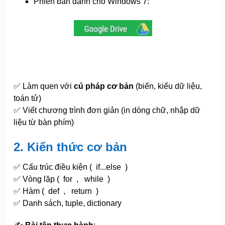
Phiên bản dành cho Windows 7:
✅ Làm quen với
cú pháp cơ bản
(biến, kiểu dữ liệu,
toán tử)
✅ Viết chương trình đơn giản (in dòng chữ, nhập dữ
liệu từ bàn phím)
2. Kiến thức cơ bản
✅ Cấu trúc điều kiện (
if...else
)
✅ Vòng lặp (
for
,
while
)
✅ Hàm (
def
,
return
)
✅ Danh sách, tuple, dictionary