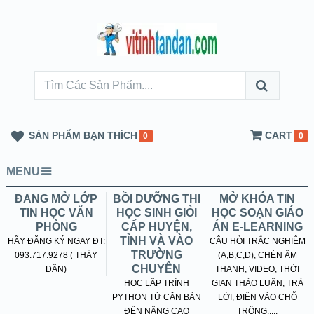
SẢN PHẨM BẠN THÍCH
CART
0
0
MENU
ĐANG MỞ LỚP
BỒI DƯỠNG THI
MỞ KHÓA TIN
TIN HỌC VĂN
HỌC SINH GIỎI
HỌC SOẠN GIÁO
PHÒNG
CẤP HUYỆN,
ÁN E-LEARNING
TỈNH VÀ VÀO
HÃY ĐĂNG KÝ NGAY ĐT:
CÂU HỎI TRẮC NGHIỆM
TRƯỜNG
093.717.9278 ( THẦY
(A,B,C,D), CHÈN ÂM
CHUYÊN
DÂN)
THANH, VIDEO, THỜI
HỌC LẬP TRÌNH
GIAN THẢO LUẬN, TRẢ
PYTHON TỪ CĂN BẢN
LỜI, ĐIỀN VÀO CHỖ
ĐẾN NÂNG CAO
TRỐNG.....