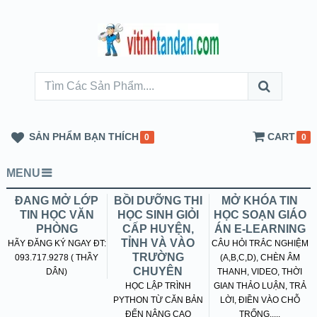
SẢN PHẨM BẠN THÍCH
CART
0
0
MENU
ĐANG MỞ LỚP
BỒI DƯỠNG THI
MỞ KHÓA TIN
TIN HỌC VĂN
HỌC SINH GIỎI
HỌC SOẠN GIÁO
PHÒNG
CẤP HUYỆN,
ÁN E-LEARNING
TỈNH VÀ VÀO
HÃY ĐĂNG KÝ NGAY ĐT:
CÂU HỎI TRẮC NGHIỆM
TRƯỜNG
093.717.9278 ( THẦY
(A,B,C,D), CHÈN ÂM
CHUYÊN
DÂN)
THANH, VIDEO, THỜI
HỌC LẬP TRÌNH
GIAN THẢO LUẬN, TRẢ
PYTHON TỪ CĂN BẢN
LỜI, ĐIỀN VÀO CHỖ
ĐẾN NÂNG CAO
TRỐNG.....