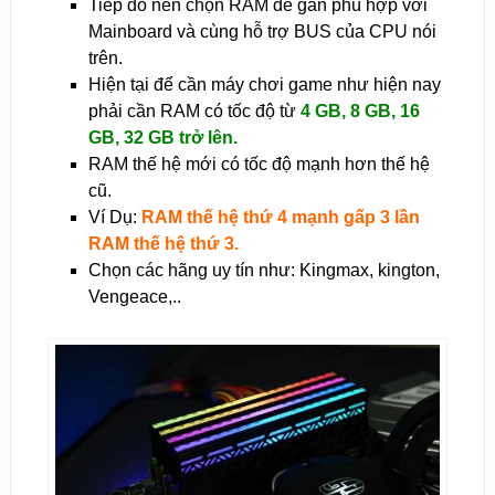
Tiếp đó nên chọn RAM để gắn phù hợp với
Mainboard và cùng hỗ trợ BUS của CPU nói
trên.
Hiện tại để cần máy chơi game như hiện nay
phải cần RAM có tốc độ từ
4 GB, 8 GB, 16
GB, 32 GB trở lên.
RAM thế hệ mới có tốc độ mạnh hơn thế hệ
cũ.
Ví Dụ:
RAM thế hệ thứ 4 mạnh gấp 3 lần
RAM thế hệ thứ 3.
Chọn các hãng uy tín như: Kingmax, kington,
Vengeace,..