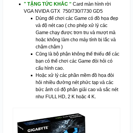
” TẶNG TỨC KHẮC “
Card màn hình rời
VGA NVIDA GTX 750/730/7730 GD5
Dùng để chơi các Game có đồ họa đẹp
và độ nét cao ( cho phép xử lý các
Game chạy được trơn tru và mượt mà
hoặc không làm cho máy tính bị lắc và
chậm chậm )
Cũng là bộ phận không thể thiếu để các
bạn có thể chơi các Game đòi hỏi có
cấu hình cao.
Hoặc xử lý các phần mềm đồ họa đòi
hỏi nhiều đường nét phức tạp và các
bức ảnh có độ phân giải cao và sắc nét
như FULL HD, 2 K hoặc 4 K.