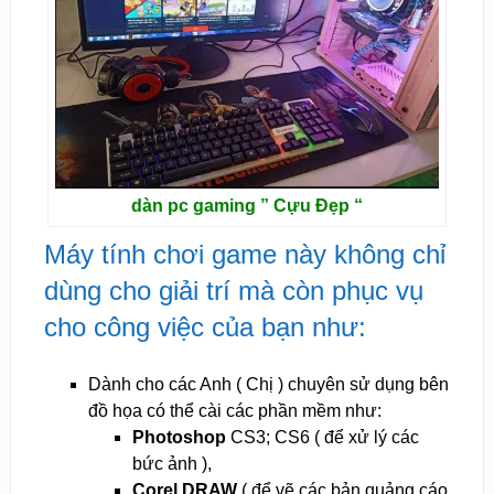
dàn pc gaming ” Cựu Đẹp “
Máy tính chơi game này không chỉ
dùng cho giải trí mà còn phục vụ
cho công việc của bạn như:
Dành cho các Anh ( Chị ) chuyên sử dụng bên
đồ họa có thể cài các phần mềm như:
Photoshop
CS3; CS6 ( để xử lý các
bức ảnh ),
Corel DRAW
( để vẽ các bản quảng cáo