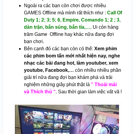
Ngoài ra các bạn còn chơi được nhiều
GAMES Offline mà mình rất thích như :
Call Of
Duty 1; 2; 3; 5; 6, Empire, Comando 1; 2 ; 3,
dàn trận, bắn súng, bắn tỉa,….
Ui còn hàng
trăm Game Offline hay khác nữa đang đợi
bạn chơi.
Bên cạnh đó các bạn còn có thể:
Xem phim
các phim bom tấn mới nhất hiện nay, nghe
nhạc các bài đang hot, làm youtuber, xem
youtube, Facebook,…
còn nhiều nhiều phần
giải trí nữa đang đợi bạn khám phá và trải
nghiệm những giây phút thật là
” Thoải mái
và Thích thú “
. Sau thời gian làm việc vất vã !