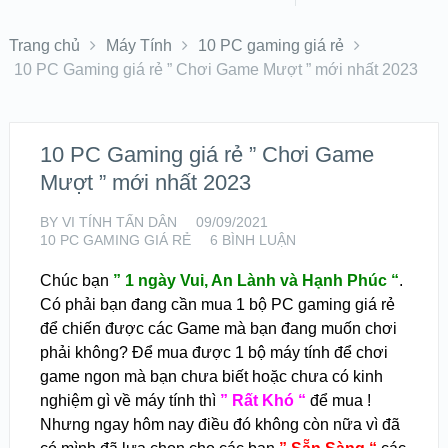
Trang chủ
Máy Tính
10 PC gaming giá rẻ
10 PC Gaming giá rẻ ” Chơi Game Mượt ” mới nhất 2023
10 PC Gaming giá rẻ ” Chơi Game
Mượt ” mới nhất 2023
BY
VI TÍNH TẤN DÂN
09/09/2021
10 PC GAMING GIÁ RẺ
6 BÌNH LUẬN
Chúc bạn
” 1 ngày Vui, An Lành và Hạnh Phúc “
.
Có phải bạn đang cần mua 1 bộ PC gaming giá rẻ
để chiến được các Game mà bạn đang muốn chơi
phải không? Để mua được 1 bộ máy tính để chơi
game ngon mà bạn chưa biết hoặc chưa có kinh
nghiệm gì về máy tính thì
” Rất Khó “
để mua !
Nhưng ngay hôm nay điều đó không còn nữa vì đã