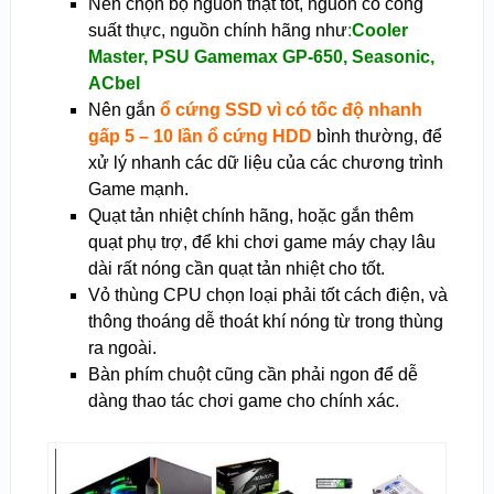
Nên chọn bộ nguồn thật tốt, nguồn có công
suất thực, nguồn chính hãng như
:
Cooler
Master, PSU Gamemax GP-650,
Seasonic,
ACbel
Nên gắn
ổ cứng SSD vì có tốc độ nhanh
gấp 5 – 10 lần ổ cứng HDD
bình thường, để
xử lý nhanh các dữ liệu của các chương trình
Game mạnh.
Quạt tản nhiệt chính hãng, hoặc gắn thêm
quạt phụ trợ, để khi chơi game máy chạy lâu
dài rất nóng cần quạt tản nhiệt cho tốt.
Vỏ thùng CPU chọn loại phải tốt cách điện, và
thông thoáng dễ thoát khí nóng từ trong thùng
ra ngoài.
Bàn phím chuột cũng cần phải ngon để dễ
dàng thao tác chơi game cho chính xác.