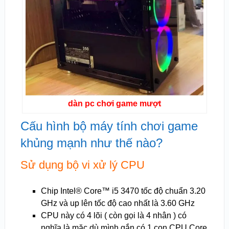
dàn pc chơi game mượt
Cấu hình bộ máy tính chơi game
khủng mạnh như thế nào?
Sử dụng bộ vi xử lý CPU
Chip Intel® Core™ i5 3470 tốc độ chuẩn 3.20
GHz và up lên tốc độ cao nhất là 3.60 GHz
CPU này có 4 lõi ( còn gọi là 4 nhân ) có
nghĩa là mặc dù mình gắn có 1 con CPU Core