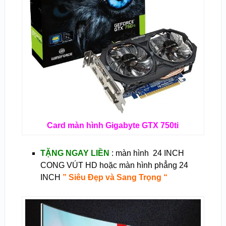
Card màn hình Gigabyte GTX 750ti
TẶNG NGAY LIỀN
: màn hình 24 INCH
CONG VÚT HD hoặc màn hình phẳng 24
INCH
” Siêu Đẹp và Sang Trọng “