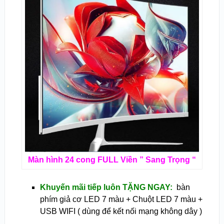
Màn hình 24 cong FULL Viền ” Sang Trọng “
Khuyến mãi tiếp luôn TẶNG NGAY:
bàn
phím giả cơ LED 7 màu + Chuột LED 7 màu +
USB WIFI ( dùng để kết nối mạng không dây )