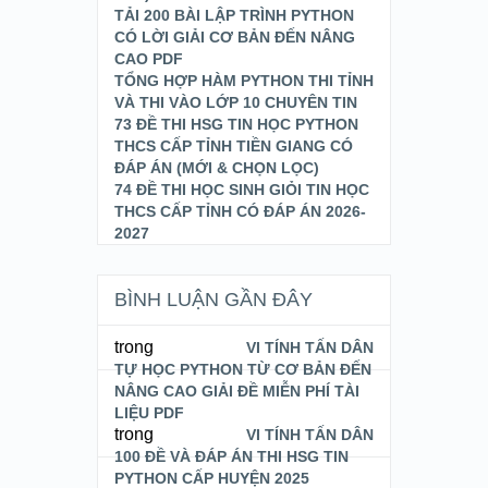
TẢI 200 BÀI LẬP TRÌNH PYTHON
CÓ LỜI GIẢI CƠ BẢN ĐẾN NÂNG
CAO PDF
TỔNG HỢP HÀM PYTHON THI TỈNH
VÀ THI VÀO LỚP 10 CHUYÊN TIN
73 ĐỀ THI HSG TIN HỌC PYTHON
THCS CẤP TỈNH TIỀN GIANG CÓ
ĐÁP ÁN (MỚI & CHỌN LỌC)
74 ĐỀ THI HỌC SINH GIỎI TIN HỌC
THCS CẤP TỈNH CÓ ĐÁP ÁN 2026-
2027
BÌNH LUẬN GẦN ĐÂY
trong
VI TÍNH TẤN DÂN
TỰ HỌC PYTHON TỪ CƠ BẢN ĐẾN
NÂNG CAO GIẢI ĐỀ MIỄN PHÍ TÀI
LIỆU PDF
trong
VI TÍNH TẤN DÂN
100 ĐỀ VÀ ĐÁP ÁN THI HSG TIN
PYTHON CẤP HUYỆN 2025