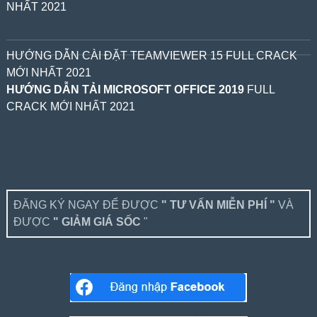
NHẤT 2021
HƯỚNG DẪN CÀI ĐẶT TEAMVIEWER 15 FULL CRACK
MỚI NHẤT 2021
HƯỚNG DẪN TẢI MICROSOFT OFFICE 2019
FULL
CRACK MỚI NHẤT 2021
ĐĂNG KÝ NGAY ĐỂ ĐƯỢC
" TƯ VẤN MIỄN PHÍ "
VÀ
ĐƯỢC
" GIẢM GIÁ SỐC
"