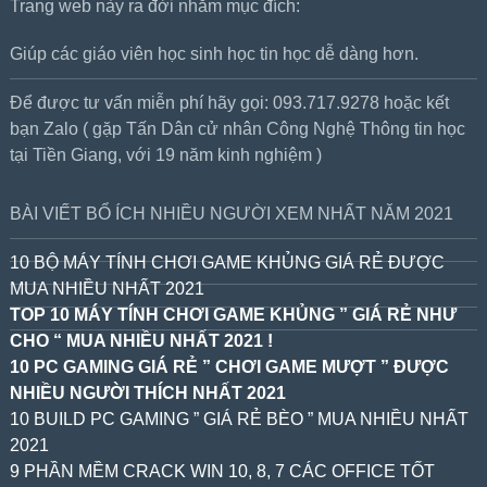
Trang web này ra đời nhằm mục đích:
Giúp các giáo viên học sinh học tin học dễ dàng hơn.
Để được tư vấn miễn phí hãy gọi: 093.717.9278 hoặc kết
bạn Zalo ( gặp Tấn Dân cử nhân Công Nghệ Thông tin học
tại Tiền Giang, với 19 năm kinh nghiệm )
BÀI VIẾT BỔ ÍCH NHIỀU NGƯỜI XEM NHẤT NĂM 2021
10 BỘ MÁY TÍNH CHƠI GAME KHỦNG GIÁ RẺ ĐƯỢC
MUA NHIỀU NHẤT 2021
TOP 10 MÁY TÍNH CHƠI GAME KHỦNG ” GIÁ RẺ NHƯ
CHO “ MUA NHIỀU NHẤT 2021 !
10 PC GAMING GIÁ RẺ ” CHƠI GAME MƯỢT ” ĐƯỢC
NHIỀU NGƯỜI THÍCH NHẤT 2021
10 BUILD PC GAMING ” GIÁ RẺ BÈO ” MUA NHIỀU NHẤT
2021
9 PHẦN MỀM CRACK WIN 10, 8, 7 CÁC OFFICE TỐT