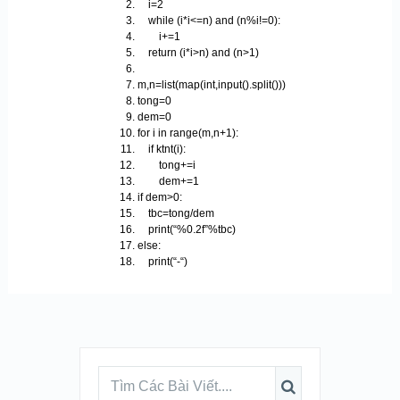
i=2
while (i*i<=n) and (n%i!=0):
i+=1
return (i*i>n) and (n>1)
m,n=list(map(int,input().split()))
tong=0
dem=0
for i in range(m,n+1):
if ktnt(i):
tong+=i
dem+=1
if dem>0:
tbc=tong/dem
print(“%0.2f”%tbc)
else:
print(“-“)