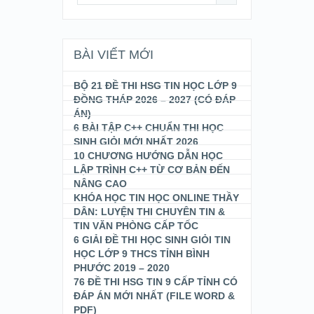
BÀI VIẾT MỚI
BỘ 21 ĐỀ THI HSG TIN HỌC LỚP 9
ĐỒNG THÁP 2026 – 2027 (CÓ ĐÁP
ÁN)
6 BÀI TẬP C++ CHUẨN THI HỌC
SINH GIỎI MỚI NHẤT 2026
10 CHƯƠNG HƯỚNG DẪN HỌC
LẬP TRÌNH C++ TỪ CƠ BẢN ĐẾN
NÂNG CAO
KHÓA HỌC TIN HỌC ONLINE THẦY
DÂN: LUYỆN THI CHUYÊN TIN &
TIN VĂN PHÒNG CẤP TỐC
6 GIẢI ĐỀ THI HỌC SINH GIỎI TIN
HỌC LỚP 9 THCS TỈNH BÌNH
PHƯỚC 2019 – 2020
76 ĐỀ THI HSG TIN 9 CẤP TỈNH CÓ
ĐÁP ÁN MỚI NHẤT (FILE WORD &
PDF)