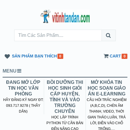
SẢN PHẨM BẠN THÍCH
CART
0
0
MENU
ĐANG MỞ LỚP
BỒI DƯỠNG THI
MỞ KHÓA TIN
TIN HỌC VĂN
HỌC SINH GIỎI
HỌC SOẠN GIÁO
PHÒNG
CẤP HUYỆN,
ÁN E-LEARNING
TỈNH VÀ VÀO
HÃY ĐĂNG KÝ NGAY ĐT:
CÂU HỎI TRẮC NGHIỆM
TRƯỜNG
093.717.9278 ( THẦY
(A,B,C,D), CHÈN ÂM
CHUYÊN
DÂN)
THANH, VIDEO, THỜI
HỌC LẬP TRÌNH
GIAN THẢO LUẬN, TRẢ
PYTHON TỪ CĂN BẢN
LỜI, ĐIỀN VÀO CHỖ
ĐẾN NÂNG CAO
TRỐNG.....