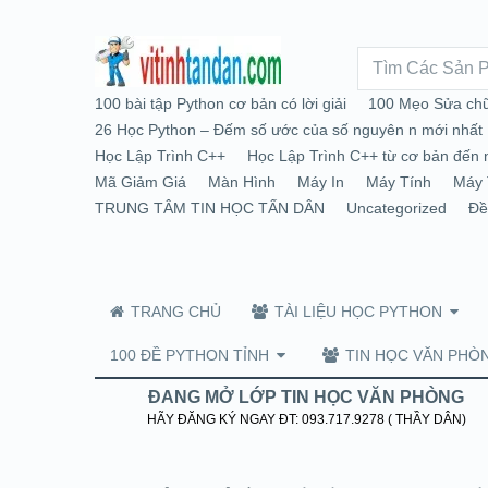
100 bài tập Python cơ bản có lời giải
100 Mẹo Sửa chữ
26 Học Python – Đếm số ước của số nguyên n mới nhất
Học Lập Trình C++
Học Lập Trình C++ từ cơ bản đến 
Mã Giảm Giá
Màn Hình
Máy In
Máy Tính
Máy 
TRUNG TÂM TIN HỌC TẤN DÂN
Uncategorized
Đề
TRANG CHỦ
TÀI LIỆU HỌC PYTHON
100 ĐỀ PYTHON TỈNH
TIN HỌC VĂN PHÒ
ĐANG MỞ LỚP TIN HỌC VĂN PHÒNG
HÃY ĐĂNG KÝ NGAY ĐT: 093.717.9278 ( THẦY DÂN)