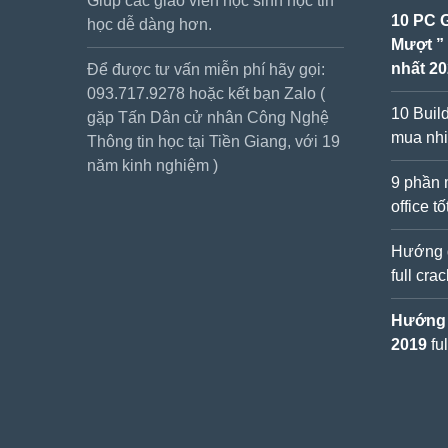
Giúp các giáo viên học sinh học tin
10 PC 
học dễ dàng hơn.
Mượt ”
nhất 2
Để được tư vấn miễn phí hãy gọi:
093.717.9278 hoặc kết bạn Zalo (
10 Buil
gặp Tấn Dân cử nhân Công Nghệ
mua nhi
Thông tin học tại Tiền Giang, với 19
năm kinh nghiệm )
9 phần 
office t
Hướng d
full cra
Hướng d
2019
fu