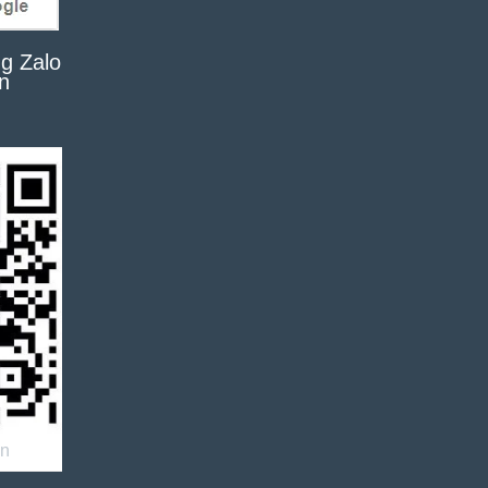
g Zalo
n
an