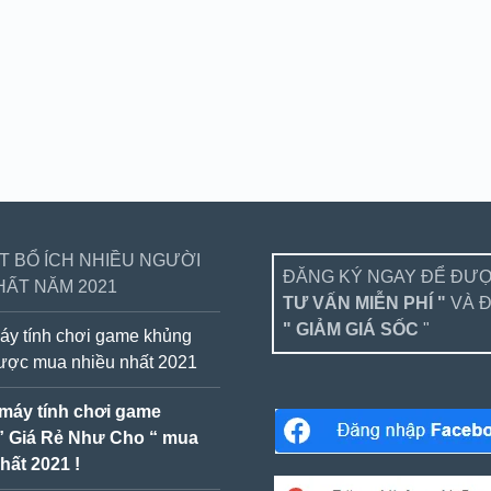
ẾT BỔ ÍCH NHIỀU NGƯỜI
ĐĂNG KÝ NGAY ĐỂ ĐƯ
HẤT NĂM 2021
TƯ VẤN MIỄN PHÍ "
VÀ 
" GIẢM GIÁ SỐC
"
áy tính chơi game khủng
được mua nhiều nhất 2021
 máy tính chơi game
” Giá Rẻ Như Cho “ mua
hất 2021 !