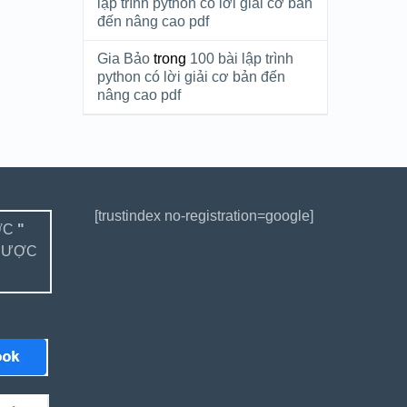
lập trình python có lời giải cơ bản
đến nâng cao pdf
Gia Bảo
trong
100 bài lập trình
python có lời giải cơ bản đến
nâng cao pdf
[trustindex no-registration=google]
ỢC
"
ĐƯỢC