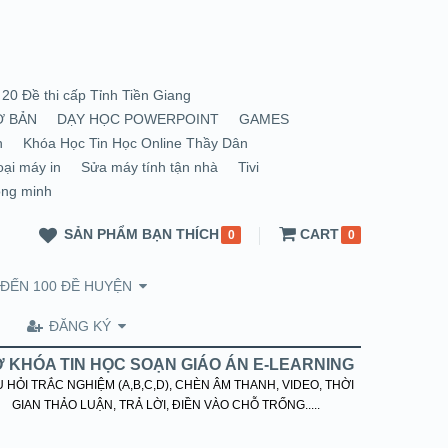
20 Đề thi cấp Tỉnh Tiền Giang
Ơ BẢN
DẠY HỌC POWERPOINT
GAMES
n
Khóa Học Tin Học Online Thầy Dân
oại máy in
Sửa máy tính tận nhà
Tivi
ông minh
SẢN PHẨM BẠN THÍCH
CART
0
0
 ĐẾN 100 ĐỀ HUYỆN
ĐĂNG KÝ
 KHÓA TIN HỌC SOẠN GIÁO ÁN E-LEARNING
 HỎI TRẮC NGHIỆM (A,B,C,D), CHÈN ÂM THANH, VIDEO, THỜI
GIAN THẢO LUẬN, TRẢ LỜI, ĐIỀN VÀO CHỖ TRỐNG.....