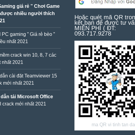
Gaming giá rẻ ” Chơi Game
 được nhiều người thích
Hoặc quét mã QR tron
021
kết bạn để được tư vấ
MIỄN PHÍ ( ĐT:
093.717.9278
d PC gaming ” Giá rẻ bèo ”
ều nhất 2021
mềm crack win 10, 8, 7 các
ốt nhất 2021
ẫn cài đặt Teamviewer 15
ck mới nhất 2021
ẫn tải Microsoft Office
ll crack mới nhất 2021
ma QR vi tinh tan d