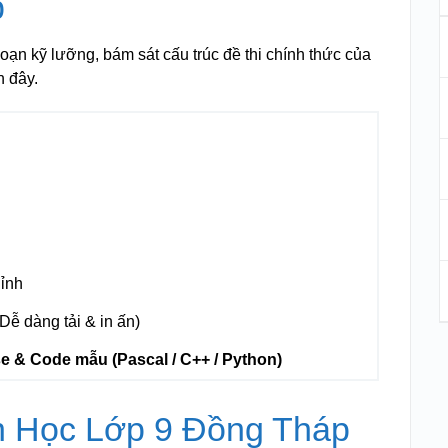
p
oạn kỹ lưỡng, bám sát cấu trúc đề thi chính thức của
 đây.
hỉnh
Dễ dàng tải & in ấn)
se & Code mẫu (Pascal / C++ / Python)
n Học Lớp 9 Đồng Tháp