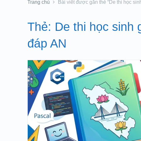
Trang chủ
Bài viết được gắn thẻ “De thi học si
Thẻ:
De thi học sinh
đáp AN