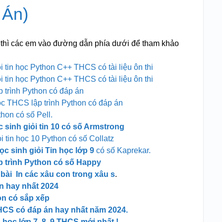
 Án)
n thì các em vào đường dẫn phía dưới để tham khảo
ỏi tin học Python C++ THCS có tài liệu ôn thi
ỏi tin học Python C++ THCS có tài liệu ôn thi
lập trình Python có đáp án
Học THCS lập trình Python có đáp án
hon có số Pell.
 sinh giỏi tin 10 có số Armstrong
ỏi tin học 10 Python có số Collatz
c sinh giỏi Tin học lớp 9
có số Kaprekar.
ập trình Python có số Happy
ó bài In các xâu con trong xâu s
.
án hay nhất 2024
on có sắp xếp
 THCS có đáp án hay nhất năm 2024.
n học lớp 7, 8, 9 THCS mới
nhất !