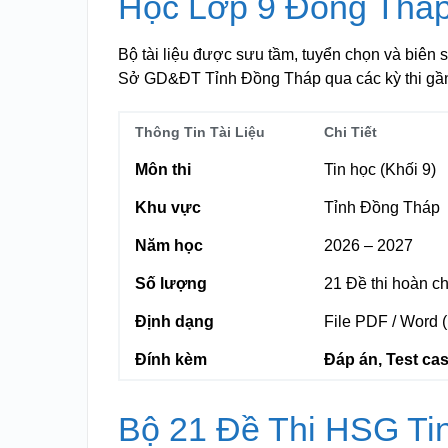
Học Lớp 9 Đồng Thá
Bộ tài liệu được sưu tầm, tuyển chọn và biên s
Sở GD&ĐT Tỉnh Đồng Tháp qua các kỳ thi gần
Thông Tin Tài Liệu
Chi Tiết
Môn thi
Tin học (Khối 9)
Khu vực
Tỉnh Đồng Tháp
Năm học
2026 – 2027
Số lượng
21 Đề thi hoàn c
Định dạng
File PDF / Word (
Đính kèm
Đáp án, Test ca
Bộ 21 Đề Thi HSG Ti