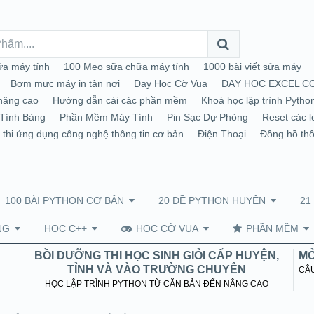
a máy tính
100 Mẹo sữa chữa máy tính
1000 bài viết sửa máy
Bơm mực máy in tận nơi
Dạy Học Cờ Vua
DẠY HỌC EXCEL C
nâng cao
Hướng dẫn cài các phần mềm
Khoá học lập trình Pytho
Tính Bảng
Phần Mềm Máy Tính
Pin Sạc Dự Phòng
Reset các l
 thi ứng dụng công nghệ thông tin cơ bản
Điện Thoại
Đồng hồ th
100 BÀI PYTHON CƠ BẢN
20 ĐỀ PYTHON HUYỆN
21
NG
HỌC C++
HỌC CỜ VUA
PHẦN MỀM
BỒI DƯỠNG THI HỌC SINH GIỎI CẤP HUYỆN,
MỞ
TỈNH VÀ VÀO TRƯỜNG CHUYÊN
CÂU
HỌC LẬP TRÌNH PYTHON TỪ CĂN BẢN ĐẾN NÂNG CAO