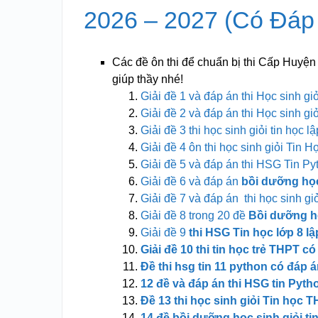
2026 – 2027 (Có Đáp
Các đề ôn thi để chuẩn bị thi Cấp Huyệ
giúp thầy nhé!
Giải đề 1 và đáp án thi Học sinh gi
Giải đề 2 và đáp án thi Học sinh gi
Giải đề 3 thi học sinh giỏi tin học 
Giải đề 4 ôn thi học sinh giỏi Tin 
Giải đề 5 và đáp án thi HSG Tin Pyt
Giải đề 6 và đáp án
bồi dưỡng học
Giải đề 7 và đáp án thi học sinh gi
Giải đề 8 trong 20 đề
Bồi dưỡng họ
Giải đề 9
thi HSG Tin học lớp 8 l
Giải đề 10 thi tin học trẻ THPT c
Đề thi hsg tin 11 python có đáp 
12 đề và đáp án thi HSG tin Pyth
Đề 13 thi học sinh giỏi Tin học
14 đề bồi dưỡng học sinh giỏi ti