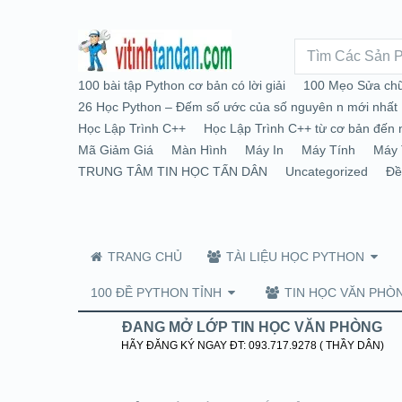
100 bài tập Python cơ bản có lời giải
100 Mẹo Sửa chữ
26 Học Python – Đếm số ước của số nguyên n mới nhất
Học Lập Trình C++
Học Lập Trình C++ từ cơ bản đến 
Mã Giảm Giá
Màn Hình
Máy In
Máy Tính
Máy 
TRUNG TÂM TIN HỌC TẤN DÂN
Uncategorized
Đề
TRANG CHỦ
TÀI LIỆU HỌC PYTHON
100 ĐỀ PYTHON TỈNH
TIN HỌC VĂN PHÒ
ĐANG MỞ LỚP TIN HỌC VĂN PHÒNG
HÃY ĐĂNG KÝ NGAY ĐT: 093.717.9278 ( THẦY DÂN)