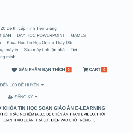
20 Đề thi cấp Tỉnh Tiền Giang
Ơ BẢN
DẠY HỌC POWERPOINT
GAMES
n
Khóa Học Tin Học Online Thầy Dân
oại máy in
Sửa máy tính tận nhà
Tivi
ông minh
SẢN PHẨM BẠN THÍCH
CART
0
0
 ĐẾN 100 ĐỀ HUYỆN
ĐĂNG KÝ
 KHÓA TIN HỌC SOẠN GIÁO ÁN E-LEARNING
 HỎI TRẮC NGHIỆM (A,B,C,D), CHÈN ÂM THANH, VIDEO, THỜI
GIAN THẢO LUẬN, TRẢ LỜI, ĐIỀN VÀO CHỖ TRỐNG.....