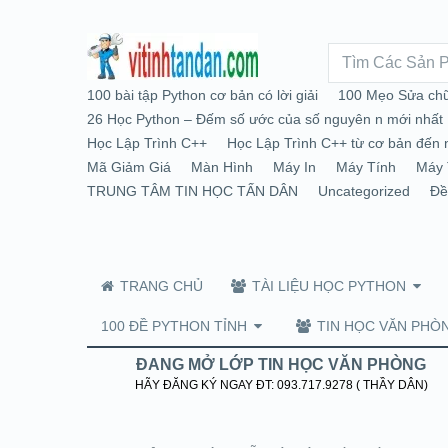
100 bài tập Python cơ bản có lời giải
100 Mẹo Sửa chữ
26 Học Python – Đếm số ước của số nguyên n mới nhất
Học Lập Trình C++
Học Lập Trình C++ từ cơ bản đến 
Mã Giảm Giá
Màn Hình
Máy In
Máy Tính
Máy 
TRUNG TÂM TIN HỌC TẤN DÂN
Uncategorized
Đề
TRANG CHỦ
TÀI LIỆU HỌC PYTHON
100 ĐỀ PYTHON TỈNH
TIN HỌC VĂN PHÒ
ĐANG MỞ LỚP TIN HỌC VĂN PHÒNG
HÃY ĐĂNG KÝ NGAY ĐT: 093.717.9278 ( THẦY DÂN)