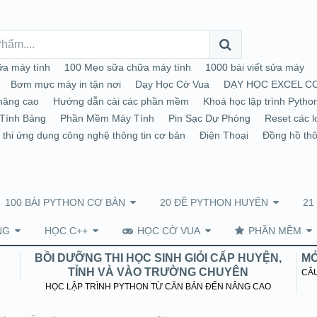
a máy tính
100 Mẹo sữa chữa máy tính
1000 bài viết sửa máy
Bơm mực máy in tận nơi
Dạy Học Cờ Vua
DẠY HỌC EXCEL C
nâng cao
Hướng dẫn cài các phần mềm
Khoá học lập trình Pytho
Tính Bảng
Phần Mềm Máy Tính
Pin Sạc Dự Phòng
Reset các l
 thi ứng dụng công nghệ thông tin cơ bản
Điện Thoại
Đồng hồ th
100 BÀI PYTHON CƠ BẢN
20 ĐỀ PYTHON HUYỆN
21
NG
HỌC C++
HỌC CỜ VUA
PHẦN MỀM
BỒI DƯỠNG THI HỌC SINH GIỎI CẤP HUYỆN,
MỞ
TỈNH VÀ VÀO TRƯỜNG CHUYÊN
CÂU
HỌC LẬP TRÌNH PYTHON TỪ CĂN BẢN ĐẾN NÂNG CAO