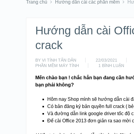
Trang chủ
Hướng dẫn cài các phần mềm
Hư
Hướng dẫn cài Offi
crack
BY
VI TÍNH TẤN DÂN
22/03/2021
PHẦN MỀM MÁY TÍNH
1 BÌNH LUẬN
Mến chào bạn ! chắc hẳn bạn đang cần hướn
bạn phải không?
Hôm nay Shop mình sẽ hướng dẫn cài đặt
Có bản đăng ký bản quyền full crack ( b
Và đường dẫn link google driver tốc độ c
Để cài Office 2013 đơn giản ra sao mời