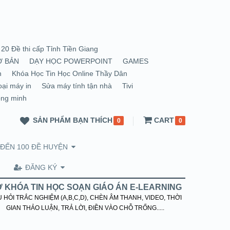
20 Đề thi cấp Tỉnh Tiền Giang
Ơ BẢN
DẠY HỌC POWERPOINT
GAMES
n
Khóa Học Tin Học Online Thầy Dân
oại máy in
Sửa máy tính tận nhà
Tivi
ông minh
SẢN PHẨM BẠN THÍCH
CART
0
0
 ĐẾN 100 ĐỀ HUYỆN
ĐĂNG KÝ
 KHÓA TIN HỌC SOẠN GIÁO ÁN E-LEARNING
 HỎI TRẮC NGHIỆM (A,B,C,D), CHÈN ÂM THANH, VIDEO, THỜI
GIAN THẢO LUẬN, TRẢ LỜI, ĐIỀN VÀO CHỖ TRỐNG.....