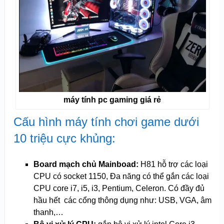
máy tính pc gaming giá rẻ
Cấu hình máy tính chơi game dưới
10 triệu cực khủng:
Board mạch chủ Mainboad:
H81 hỗ trợ các loại
CPU có socket 1150, Đa năng có thể gắn các loại
CPU core i7, i5, i3, Pentium, Celeron. Có đầy đủ
hầu hết các cổng thông dụng như: USB, VGA, âm
thanh,…