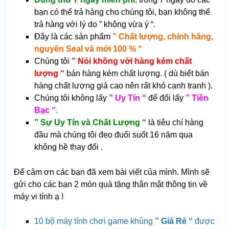
bạn có thể trả hàng cho chúng tôi, bạn không thể
trả hàng với lý do ” không vừa ý “.
Đây là các sản phẩm
” Chất lượng, chính hãng,
nguyên Seal và mới 100 % “
Chúng tôi
” Nói không với hàng kém chất
lượng “
bán hàng kém chất lượng. ( dù biết bán
hàng chất lượng giá cao nên rất khó cạnh tranh ).
Chúng tôi không lấy
” Uy Tín “
để đổi lấy
” Tiền
Bạc “
.
” Sự Uy Tín và Chất Lượng “
là tiêu chí hàng
đầu mà chúng tôi đeo đuổi suốt 16 năm qua
không hề thay đổi .
Để cảm ơn các bạn đã xem bài viết của mình. Mình sẽ
gửi cho các bạn 2 món quà tặng thân mật thông tin về
máy vi tính ạ !
10 bộ máy tính chơi game khủng
” Giá Rẻ “
được