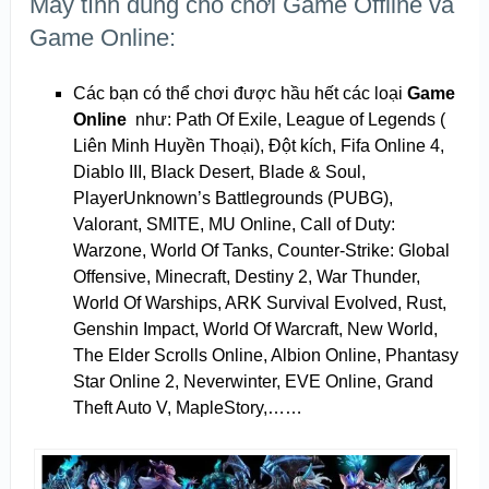
Máy tính dùng cho chơi Game Offline và
Game Online:
Các bạn có thể chơi được hầu hết các loại
Game
Online
như: Path Of Exile, League of Legends (
Liên Minh Huyền Thoại), Đột kích, Fifa Online 4,
Diablo III, Black Desert, Blade & Soul,
PlayerUnknown’s Battlegrounds (PUBG),
Valorant, SMITE, MU Online, Call of Duty:
Warzone, World Of Tanks, Counter-Strike: Global
Offensive, Minecraft, Destiny 2, War Thunder,
World Of Warships, ARK Survival Evolved, Rust,
Genshin Impact, World Of Warcraft, New World,
The Elder Scrolls Online, Albion Online, Phantasy
Star Online 2, Neverwinter, EVE Online, Grand
Theft Auto V, MapleStory,……