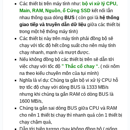
Các thiết bị trên máy tính như:
bộ vi xử lý CPU,
Main, RAM, Nguồn, ổ Cứng SSD
kết nối lẫn
nhau thông qua dòng
BUS
( còn gọi là
hệ thống
giao tiếp và truyền dẫn dữ liệu
giữa các thiết bị
trong một hệ thống máy tính)
Các thiết bị này trên máy tính phải đồng bộ sẽ
chạy với tốc độ hết công suất cho nên máy tính
chạy nhanh, mạnh và mượt được.
Nếu không đồng bộ các thiết bị trên sẽ dẫn tới
việc chạy với tốc độ
” Thắc cổ chay “.
( nói nôm
na theo kiểu chuyên môn của tụi mình)
Nghĩa là ví dụ: Chúng ta gắn bộ vi xử lý CPU hỗ
trợ tốc độ chạy với dòng BUS là 1333 MB/s
nhưng khi chúng ta gắn RAM có dòng BUS là
1600 MB/s,
Chúng ta gắn sai dòng BUS giữa CPU và RAM
cho nên 1 thiết bị chạy thì nhanh quá còn 1 thiết bị
chạy chậm quá,
Dẫn tới hiện tượng chạy không đồng bộ ( giống