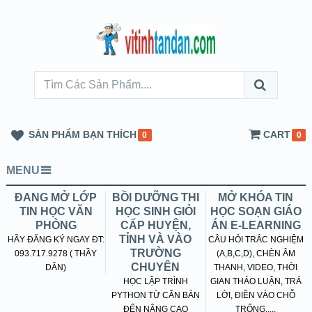
SẢN PHẨM BẠN THÍCH
CART
0
0
MENU
ĐANG MỞ LỚP
BỒI DƯỠNG THI
MỞ KHÓA TIN
TIN HỌC VĂN
HỌC SINH GIỎI
HỌC SOẠN GIÁO
PHÒNG
CẤP HUYỆN,
ÁN E-LEARNING
TỈNH VÀ VÀO
HÃY ĐĂNG KÝ NGAY ĐT:
CÂU HỎI TRẮC NGHIỆM
TRƯỜNG
093.717.9278 ( THẦY
(A,B,C,D), CHÈN ÂM
CHUYÊN
DÂN)
THANH, VIDEO, THỜI
HỌC LẬP TRÌNH
GIAN THẢO LUẬN, TRẢ
PYTHON TỪ CĂN BẢN
LỜI, ĐIỀN VÀO CHỖ
ĐẾN NÂNG CAO
TRỐNG.....