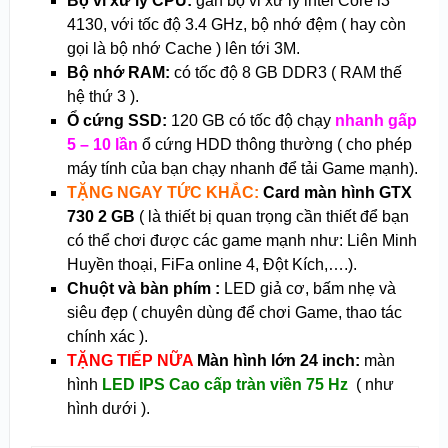
Bộ vi xử lý CPU:
gắn bộ vi xử lý intel Core i3
4130, với tốc độ 3.4 GHz, bộ nhớ đệm ( hay còn
gọi là bộ nhớ Cache ) lên tới 3M.
Bộ nhớ RAM:
có tốc độ 8 GB DDR3 ( RAM thế
hệ thứ 3 ).
Ổ cứng SSD:
120 GB có tốc độ chạy
nhanh gấp
5 – 10 lần
ổ cứng HDD thông thường ( cho phép
máy tính của bạn chạy nhanh để tải Game mạnh).
TẶNG NGAY TỨC KHẮC:
Card màn hình GTX
730 2 GB
( là thiết bị quan trọng cần thiết để bạn
có thể chơi được các game mạnh như: Liên Minh
Huyền thoại, FiFa online 4, Đột Kích,….).
Chuột và bàn phím :
LED giả cơ, bấm nhẹ và
siêu đẹp ( chuyên dùng để chơi Game, thao tác
chính xác ).
TẶNG TIẾP NỮA
Màn hình lớn 24 inch:
màn
hình
LED IPS Cao cấp tràn viền 75 Hz
( như
hình dưới ).