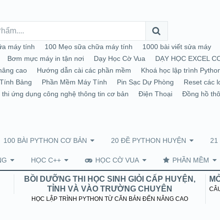
a máy tính
100 Mẹo sữa chữa máy tính
1000 bài viết sửa máy
Bơm mực máy in tận nơi
Dạy Học Cờ Vua
DẠY HỌC EXCEL C
nâng cao
Hướng dẫn cài các phần mềm
Khoá học lập trình Pytho
Tính Bảng
Phần Mềm Máy Tính
Pin Sạc Dự Phòng
Reset các l
 thi ứng dụng công nghệ thông tin cơ bản
Điện Thoại
Đồng hồ th
100 BÀI PYTHON CƠ BẢN
20 ĐỀ PYTHON HUYỆN
21
NG
HỌC C++
HỌC CỜ VUA
PHẦN MỀM
BỒI DƯỠNG THI HỌC SINH GIỎI CẤP HUYỆN,
MỞ
TỈNH VÀ VÀO TRƯỜNG CHUYÊN
CÂU
HỌC LẬP TRÌNH PYTHON TỪ CĂN BẢN ĐẾN NÂNG CAO