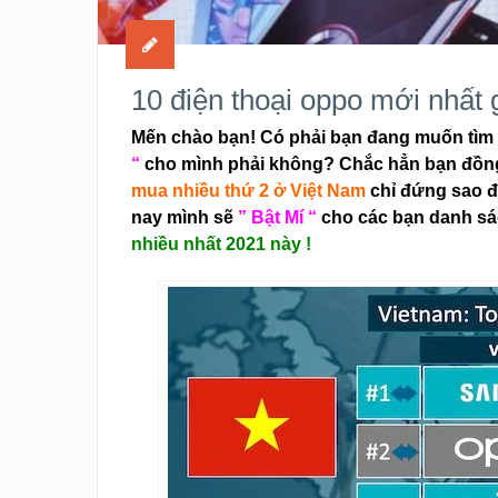
10 điện thoại oppo mới nhất 
Mến chào bạn! Có phải bạn đang muốn tìm
“
cho mình phải không? Chắc hẳn bạn đồng ý
mua nhiều thứ 2 ở Việt Nam
chỉ đứng sao đ
nay mình sẽ
” Bật Mí “
cho các bạn danh s
nhiều nhất 2021 này !