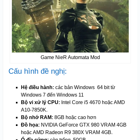
Game NieR Automata Mod
Cấu hình đề nghị:
Hệ điều hành:
các bản Windows 64 bit từ
Windows 7 đến Windows 11
Bộ vi xử lý CPU:
Intel Core i5 4670 hoặc AMD
A10-7850K.
Bộ nhớ RAM:
8GB hoặc cao hơn
Đồ họa:
NVIDIA GeForce GTX 980 VRAM 4GB
hoặc AMD Radeon R9 380X VRAM 4GB.
Ổ đĩa cứng:
còn trống 50GB.