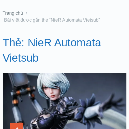
Trang chủ
Bài viết được gắn thẻ “NieR Automata Vietsub”
Thẻ:
NieR Automata
Vietsub