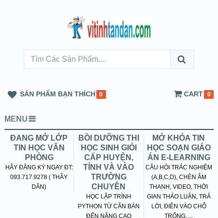
SẢN PHẨM BẠN THÍCH
CART
0
0
MENU
ĐANG MỞ LỚP
BỒI DƯỠNG THI
MỞ KHÓA TIN
TIN HỌC VĂN
HỌC SINH GIỎI
HỌC SOẠN GIÁO
PHÒNG
CẤP HUYỆN,
ÁN E-LEARNING
TỈNH VÀ VÀO
HÃY ĐĂNG KÝ NGAY ĐT:
CÂU HỎI TRẮC NGHIỆM
TRƯỜNG
093.717.9278 ( THẦY
(A,B,C,D), CHÈN ÂM
CHUYÊN
DÂN)
THANH, VIDEO, THỜI
HỌC LẬP TRÌNH
GIAN THẢO LUẬN, TRẢ
PYTHON TỪ CĂN BẢN
LỜI, ĐIỀN VÀO CHỖ
ĐẾN NÂNG CAO
TRỐNG.....