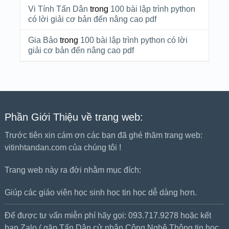
Vi Tính Tấn Dân
trong
100 bài lập trình python
có lời giải cơ bản đến nâng cao pdf
Gia Bảo
trong
100 bài lập trình python có lời
giải cơ bản đến nâng cao pdf
Phần Giới Thiệu về trang web:
Trước tiên xin cám ơn các bạn đã ghé thăm trang web:
vitinhtandan.com của chúng tôi !
Trang web này ra đời nhằm mục đích:
Giúp các giáo viên học sinh học tin học dễ dàng hơn.
Để được tư vấn miễn phí hãy gọi: 093.717.9278 hoặc kết
bạn Zalo ( gặp Tấn Dân cử nhân Công Nghệ Thông tin học