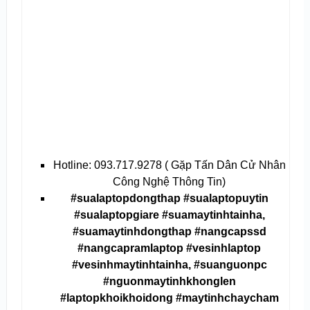
Hotline: 093.717.9278 ( Gặp Tấn Dân Cử Nhân
Công Nghệ Thông Tin)
#sualaptopdongthap #sualaptopuytin
#sualaptopgiare #suamaytinhtainha,
#suamaytinhdongthap #nangcapssd
#nangcapramlaptop #vesinhlaptop
#vesinhmaytinhtainha, #suanguonpc
#nguonmaytinhkhonglen
#laptopkhoikhoidong #maytinhchaycham