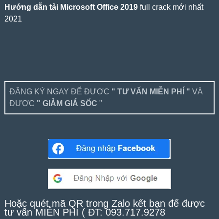
Hướng dẫn tải Microsoft Office 2019
full crack mới nhất
2021
ĐĂNG KÝ NGAY ĐỂ ĐƯỢC
" TƯ VẤN MIỄN PHÍ "
VÀ
ĐƯỢC
" GIẢM GIÁ SỐC
"
Hoặc quét mã QR trong Zalo kết bạn để được
tư vấn MIỄN PHÍ ( ĐT: 093.717.9278