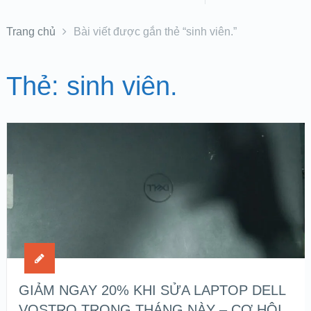
Trang chủ
Bài viết được gắn thẻ “sinh viên.”
Thẻ:
sinh viên.
GIẢM NGAY 20% KHI SỬA LAPTOP DELL
VOSTRO TRONG THÁNG NÀY – CƠ HỘI