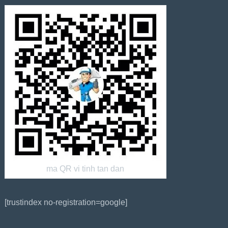
ma QR vi tinh tan dan
[trustindex no-registration=google]