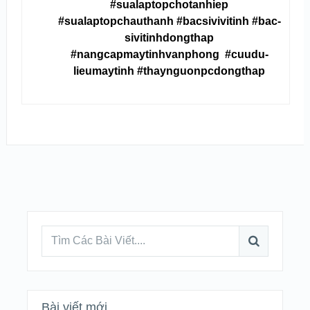
#sualaptopchotanhiep
#sualaptopchauthanh #bac­siv­ivitinh #bac­
siv­i­tinhdongthap
#nangcapmaytinhvanphong #cuudu­
lieumaytinh #thaynguonpcdongthap
Bài viết mới