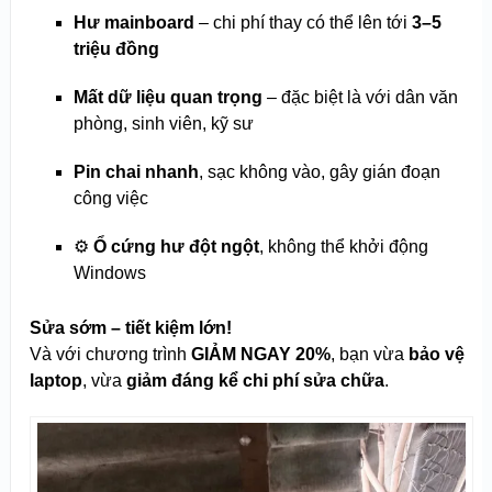
Hư mainboard
– chi phí thay có thể lên tới
3–5
triệu đồng
Mất dữ liệu quan trọng
– đặc biệt là với dân văn
phòng, sinh viên, kỹ sư
Pin chai nhanh
, sạc không vào, gây gián đoạn
công việc
⚙️
Ổ cứng hư đột ngột
, không thể khởi động
Windows
Sửa sớm – tiết kiệm lớn!
Và với chương trình
GIẢM NGAY 20%
, bạn vừa
bảo vệ
laptop
, vừa
giảm đáng kể chi phí sửa chữa
.