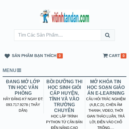
SẢN PHẨM BẠN THÍCH
CART
0
0
MENU
ĐANG MỞ LỚP
BỒI DƯỠNG THI
MỞ KHÓA TIN
TIN HỌC VĂN
HỌC SINH GIỎI
HỌC SOẠN GIÁO
PHÒNG
CẤP HUYỆN,
ÁN E-LEARNING
TỈNH VÀ VÀO
HÃY ĐĂNG KÝ NGAY ĐT:
CÂU HỎI TRẮC NGHIỆM
TRƯỜNG
093.717.9278 ( THẦY
(A,B,C,D), CHÈN ÂM
CHUYÊN
DÂN)
THANH, VIDEO, THỜI
HỌC LẬP TRÌNH
GIAN THẢO LUẬN, TRẢ
PYTHON TỪ CĂN BẢN
LỜI, ĐIỀN VÀO CHỖ
ĐẾN NÂNG CAO
TRỐNG.....