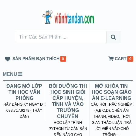
SẢN PHẨM BẠN THÍCH
CART
0
0
MENU
ĐANG MỞ LỚP
BỒI DƯỠNG THI
MỞ KHÓA TIN
TIN HỌC VĂN
HỌC SINH GIỎI
HỌC SOẠN GIÁO
PHÒNG
CẤP HUYỆN,
ÁN E-LEARNING
TỈNH VÀ VÀO
HÃY ĐĂNG KÝ NGAY ĐT:
CÂU HỎI TRẮC NGHIỆM
TRƯỜNG
093.717.9278 ( THẦY
(A,B,C,D), CHÈN ÂM
CHUYÊN
DÂN)
THANH, VIDEO, THỜI
HỌC LẬP TRÌNH
GIAN THẢO LUẬN, TRẢ
PYTHON TỪ CĂN BẢN
LỜI, ĐIỀN VÀO CHỖ
ĐẾN NÂNG CAO
TRỐNG.....