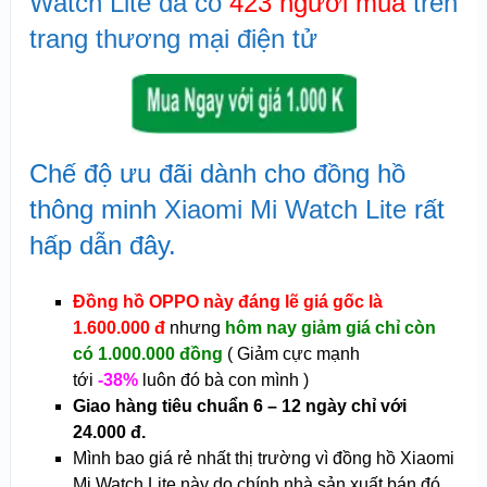
Watch Lite đã có
423 người mua
trên
trang thương mại điện tử
Chế độ ưu đãi dành cho đồng hồ
thông minh
Xiaomi Mi Watch Lite
rất
hấp dẫn đây.
Đồng hồ OPPO này đáng lẽ giá gốc là
1.600.000 đ
nhưng
hôm nay giảm giá chỉ còn
có 1.000.000 đồng
( Giảm cực mạnh
tới
-38%
luôn đó bà con mình )
Giao hàng tiêu chuẩn 6 – 12 ngày chỉ với
24.000 đ.
Mình bao giá rẻ nhất thị trường vì đồng hồ Xiaomi
Mi Watch Lite này do chính nhà sản xuất bán đó.