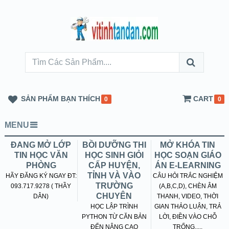
SẢN PHẨM BẠN THÍCH
CART
0
0
MENU
ĐANG MỞ LỚP
BỒI DƯỠNG THI
MỞ KHÓA TIN
TIN HỌC VĂN
HỌC SINH GIỎI
HỌC SOẠN GIÁO
PHÒNG
CẤP HUYỆN,
ÁN E-LEARNING
TỈNH VÀ VÀO
HÃY ĐĂNG KÝ NGAY ĐT:
CÂU HỎI TRẮC NGHIỆM
TRƯỜNG
093.717.9278 ( THẦY
(A,B,C,D), CHÈN ÂM
CHUYÊN
DÂN)
THANH, VIDEO, THỜI
HỌC LẬP TRÌNH
GIAN THẢO LUẬN, TRẢ
PYTHON TỪ CĂN BẢN
LỜI, ĐIỀN VÀO CHỖ
ĐẾN NÂNG CAO
TRỐNG.....