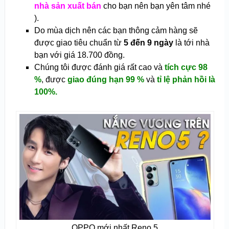
nhà sản xuất bán
cho bạn nên bạn yên tâm nhé
).
Do mùa dịch nên các bạn thông cảm hàng sẽ
được giao tiêu chuẩn từ
5 đến 9 ngày
là tới nhà
bạn với giá 18.700 đồng.
Chúng tôi được đánh giá rất cao và
tích cực 98
%
, được
giao đúng hạn 99 %
và
tỉ lệ phản hồi là
100%.
OPPO mới nhất Reno 5