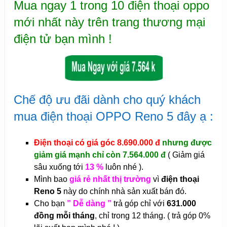
Mua ngay 1 trong 10 điện thoại oppo
mới nhất này trên trang thương mại
điện tử bạn mình !
Chế độ ưu đãi dành cho quý khách
mua điện thoại OPPO Reno 5 đây ạ :
Điện thoại có giá góc 8.690.000 đ
nhưng được
giảm giá mạnh chỉ còn 7.564.000 đ
( Giảm giá
sâu xuống tới
13 %
luôn nhé ).
Mình bao
giá rẻ nhất thị trường
vì
điện thoại
Reno 5
này do chính nhà sản xuất bán đó.
Cho bạn
” Dễ dàng ”
trả góp chỉ với
631.000
đồng mỗi tháng
, chỉ trong 12 tháng. ( trả góp 0%