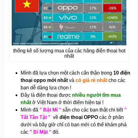
thống kê số lượng mua của các hãng điện thoại hot
nhất
Mình đã lựa chọn một cách cẩn thận trong
10 điện
thoại oppo mới nhất
và
có giá rẻ nhất
cho các
bạn dễ dàng lựa chọn !
Đây là điện thoại được
nhiều người tìm mua
nhất
ở Việt Nam ở thời điểm hiện tại !
Mình đã
” Bật Mí “
sẵn cho các bạn thật chi tiết
”
Tất Tần Tật ”
về
điện thoại OPPO
các ở phần
dưới và bây giờ chỉ có bạn mới có thể khám phá
các
” Bí Mật “
đó.