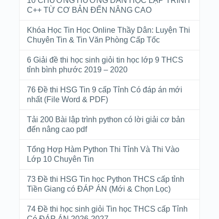
10 CHƯƠNG HƯỚNG DẪN HỌC LẬP TRÌNH
C++ TỪ CƠ BẢN ĐẾN NÂNG CAO
Khóa Học Tin Học Online Thầy Dân: Luyện Thi
Chuyên Tin & Tin Văn Phòng Cấp Tốc
6 Giải đề thi học sinh giỏi tin học lớp 9 THCS
tỉnh bình phước 2019 – 2020
76 Đề thi HSG Tin 9 cấp Tỉnh Có đáp án mới
nhất (File Word & PDF)
Tải 200 Bài lập trình python có lời giải cơ bản
đến nâng cao pdf
Tổng Hợp Hàm Python Thi Tỉnh Và Thi Vào
Lớp 10 Chuyên Tin
73 Đề thi HSG Tin học Python THCS cấp tỉnh
Tiền Giang có ĐÁP ÁN (Mới & Chọn Lọc)
74 Đề thi học sinh giỏi Tin học THCS cấp Tỉnh
Có ĐÁP ÁN 2026-2027