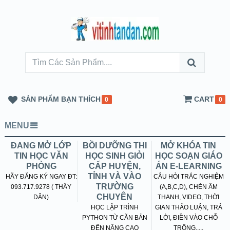
SẢN PHẨM BẠN THÍCH
CART
0
0
MENU
ĐANG MỞ LỚP
BỒI DƯỠNG THI
MỞ KHÓA TIN
TIN HỌC VĂN
HỌC SINH GIỎI
HỌC SOẠN GIÁO
PHÒNG
CẤP HUYỆN,
ÁN E-LEARNING
TỈNH VÀ VÀO
HÃY ĐĂNG KÝ NGAY ĐT:
CÂU HỎI TRẮC NGHIỆM
TRƯỜNG
093.717.9278 ( THẦY
(A,B,C,D), CHÈN ÂM
CHUYÊN
DÂN)
THANH, VIDEO, THỜI
HỌC LẬP TRÌNH
GIAN THẢO LUẬN, TRẢ
PYTHON TỪ CĂN BẢN
LỜI, ĐIỀN VÀO CHỖ
ĐẾN NÂNG CAO
TRỐNG.....