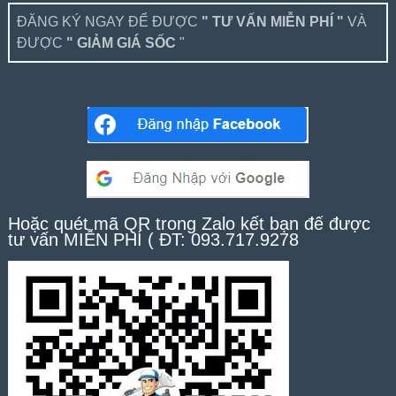
ĐĂNG KÝ NGAY ĐỂ ĐƯỢC
" TƯ VẤN MIỄN PHÍ "
VÀ
ĐƯỢC
" GIẢM GIÁ SỐC
"
Hoặc quét mã QR trong Zalo kết bạn để được
tư vấn MIỄN PHÍ ( ĐT: 093.717.9278