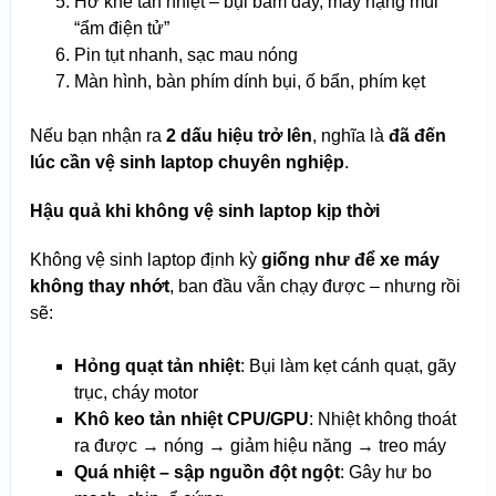
Hở khe tản nhiệt – bụi bám đầy, máy nặng mùi
“ẩm điện tử”
Pin tụt nhanh, sạc mau nóng
Màn hình, bàn phím dính bụi, ố bẩn, phím kẹt
Nếu bạn nhận ra
2 dấu hiệu trở lên
, nghĩa là
đã đến
lúc cần vệ sinh laptop chuyên nghiệp
.
Hậu quả khi không vệ sinh laptop kịp thời
Không vệ sinh laptop định kỳ
giống như để xe máy
không thay nhớt
, ban đầu vẫn chạy được – nhưng rồi
sẽ:
Hỏng quạt tản nhiệt
: Bụi làm kẹt cánh quạt, gãy
trục, cháy motor
Khô keo tản nhiệt CPU/GPU
: Nhiệt không thoát
ra được → nóng → giảm hiệu năng → treo máy
Quá nhiệt – sập nguồn đột ngột
: Gây hư bo