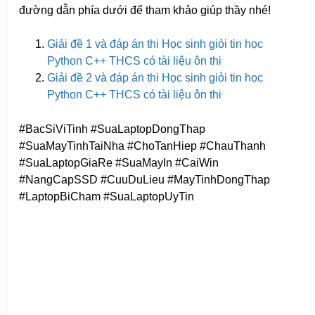
đường dẫn phía dưới để tham khảo giúp thầy nhé!
Giải đề 1 và đáp án thi Học sinh giỏi tin học
Python C++ THCS có tài liệu ôn thi
Giải đề 2 và đáp án thi Học sinh giỏi tin học
Python C++ THCS có tài liệu ôn thi
#BacSiViTinh #SuaLaptopDongThap
#SuaMayTinhTaiNha #ChoTanHiep #ChauThanh
#SuaLaptopGiaRe #SuaMayIn #CaiWin
#NangCapSSD #CuuDuLieu #MayTinhDongThap
#LaptopBiCham #SuaLaptopUyTin