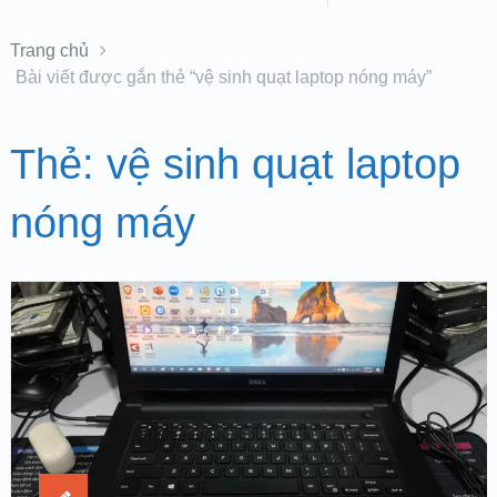
Trang chủ
Bài viết được gắn thẻ “vệ sinh quạt laptop nóng máy”
Thẻ:
vệ sinh quạt laptop
nóng máy