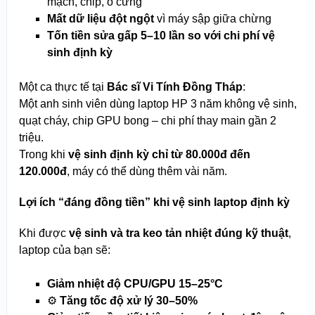
mạch, chip, ổ cứng
Mất dữ liệu đột ngột
vì máy sập giữa chừng
Tốn tiền sửa gấp 5–10 lần so với chi phí vệ
sinh định kỳ
Một ca thực tế tại
Bác sĩ Vi Tính Đồng Tháp
:
Một anh sinh viên dùng laptop HP 3 năm không vệ sinh,
quạt cháy, chip GPU bong – chi phí thay main gần 2
triệu.
Trong khi
vệ sinh định kỳ chỉ từ 80.000đ đến
120.000đ
, máy có thể dùng thêm vài năm.
Lợi ích “đáng đồng tiền” khi vệ sinh laptop định kỳ
Khi được
vệ sinh và tra keo tản nhiệt đúng kỹ thuật
,
laptop của bạn sẽ:
Giảm nhiệt độ CPU/GPU 15–25°C
⚙️
Tăng tốc độ xử lý 30–50%