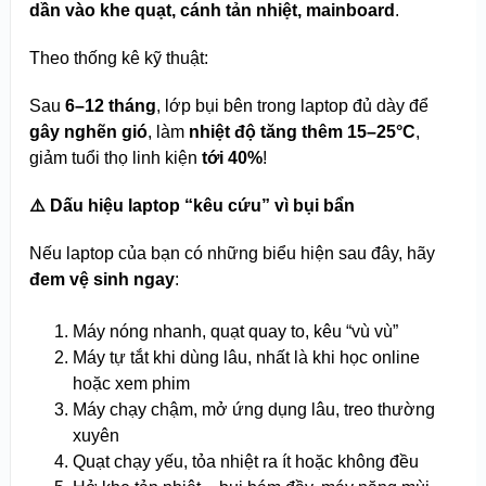
dần vào khe quạt, cánh tản nhiệt, mainboard
.
Theo thống kê kỹ thuật:
Sau
6–12 tháng
, lớp bụi bên trong laptop đủ dày để
gây nghẽn gió
, làm
nhiệt độ tăng thêm 15–25°C
,
giảm tuổi thọ linh kiện
tới 40%
!
⚠️ Dấu hiệu laptop “kêu cứu” vì bụi bẩn
Nếu laptop của bạn có những biểu hiện sau đây, hãy
đem vệ sinh ngay
:
Máy nóng nhanh, quạt quay to, kêu “vù vù”
Máy tự tắt khi dùng lâu, nhất là khi học online
hoặc xem phim
Máy chạy chậm, mở ứng dụng lâu, treo thường
xuyên
Quạt chạy yếu, tỏa nhiệt ra ít hoặc không đều