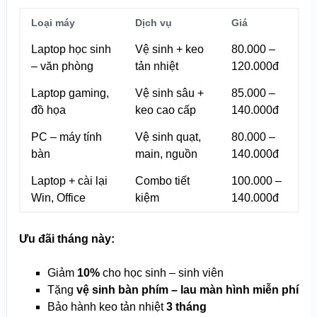
Loại máy
Dịch vụ
Giá
Laptop học sinh
Vệ sinh + keo
80.000 –
– văn phòng
tản nhiệt
120.000đ
Laptop gaming,
Vệ sinh sâu +
85.000 –
đồ họa
keo cao cấp
140.000đ
PC – máy tính
Vệ sinh quạt,
80.000 –
bàn
main, nguồn
140.000đ
Laptop + cài lại
Combo tiết
100.000 –
Win, Office
kiệm
140.000đ
Ưu đãi tháng này:
Giảm
10%
cho học sinh – sinh viên
Tặng
vệ sinh bàn phím – lau màn hình miễn phí
Bảo hành keo tản nhiệt
3 tháng