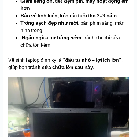
Giảm tiếng ồn, tiết kiệm pin, máy hoạt động êm
hơn
Bảo vệ linh kiện, kéo dài tuổi thọ 2–3 năm
Trông sạch đẹp như mới
, bàn phím sáng, màn
hình trong
️
Ngăn ngừa hư hỏng sớm
, tránh chi phí sửa
chữa tốn kém
Vệ sinh laptop định kỳ là
“đầu tư nhỏ – lợi ích lớn”
,
giúp bạn
tránh sửa chữa lớn sau này
.