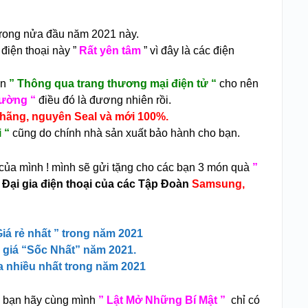
trong nửa đầu năm 2021 này.
điện thoại này ”
Rất yên tâm
” vì đây là các điện
ạn
” Thông qua trang thương mại điện tử “
cho nên
trường “
điều đó là đương nhiên rồi.
hãng, nguyên Seal và mới 100%.
 “
cũng do chính nhà sản xuất bảo hành cho bạn.
 của mình ! mình sẽ gửi tặng cho các bạn 3 món quà
”
 Đại gia điện thoại của các Tập Đoàn
Samsung,
iá rẻ nhất ” trong năm 2021
m giá “Sốc Nhất” năm 2021.
ua nhiều nhất trong năm 2021
c bạn hãy cùng mình
” Lật Mở Những Bí Mật ”
chỉ
có