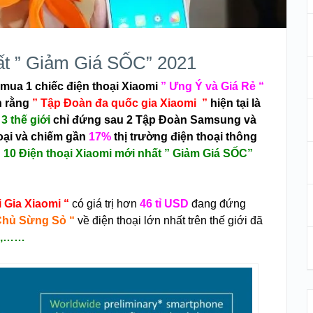
ất ” Giảm Giá SỐC” 2021
mua 1 chiếc điện thoại Xiaomi
” Ưng Ý và Giá Rẻ “
h rằng
” Tập Đoàn đa quốc gia Xiaomi ”
hiện tại
là
 3 thế giới
chỉ đứng sau 2 Tập Đoàn Samsung và
oại
và
chiếm gần
17%
thị trường điện thoại thông
u
10 Điện thoại Xiaomi mới nhất ” Giảm Giá SỐC”
 Gia Xiaomi “
có giá trị hơn
46 tỉ USD
đang đứng
Chủ Sừng Sỏ “
về điện thoại lớn nhất trên thế giới đã
vo,……