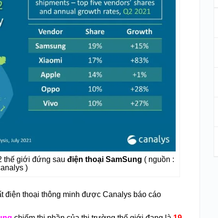
 thế giới đứng sau
điện thoại SamSung
( nguồn :
canalys )
t điện thoại thông minh được Canalys báo cáo
ung
chiếm thị phần của thị trường thế giới đang là
19