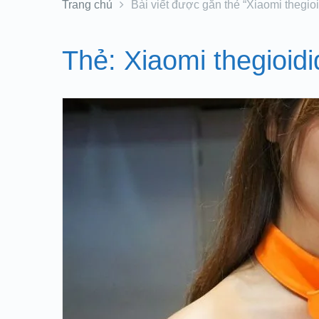
Trang chủ
Bài viết được gắn thẻ “Xiaomi thegio
Thẻ:
Xiaomi thegioid