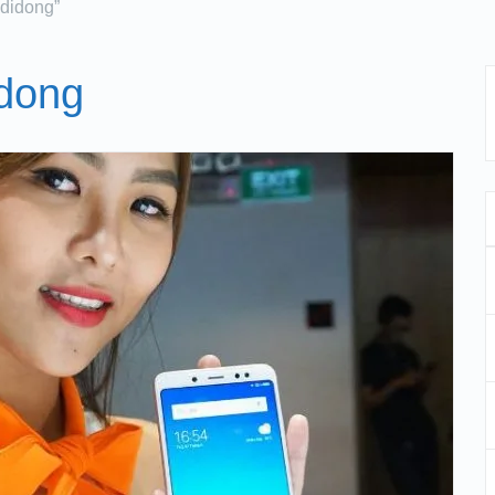
ididong”
idong