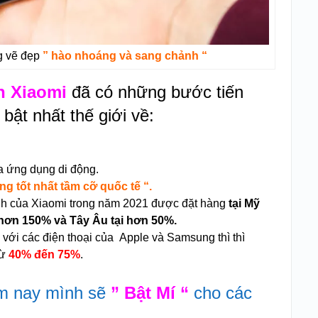
g vẽ đẹp
” hào nhoáng và sang chảnh “
n Xiaomi
đã có những bước tiến
bật nhất thế giới về:
a ứng dụng di động.
ng tốt nhất tầm cỡ quốc tế “.
nh của Xiaomi trong năm 2021 được đặt hàng
tại Mỹ
hơn 150% và Tây Âu tại hơn 50%.
o với các điện thoại của
Apple và Samsung thì thì
từ
40% đến 75%
.
ôm nay mình sẽ
” Bật Mí “
cho các