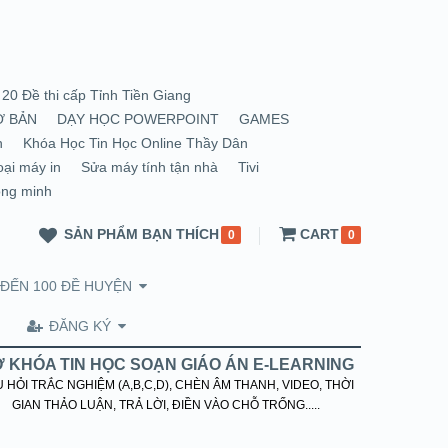
20 Đề thi cấp Tỉnh Tiền Giang
Ơ BẢN
DẠY HỌC POWERPOINT
GAMES
n
Khóa Học Tin Học Online Thầy Dân
oại máy in
Sửa máy tính tận nhà
Tivi
ông minh
SẢN PHẨM BẠN THÍCH
CART
0
0
 ĐẾN 100 ĐỀ HUYỆN
ĐĂNG KÝ
 KHÓA TIN HỌC SOẠN GIÁO ÁN E-LEARNING
 HỎI TRẮC NGHIỆM (A,B,C,D), CHÈN ÂM THANH, VIDEO, THỜI
GIAN THẢO LUẬN, TRẢ LỜI, ĐIỀN VÀO CHỖ TRỐNG.....