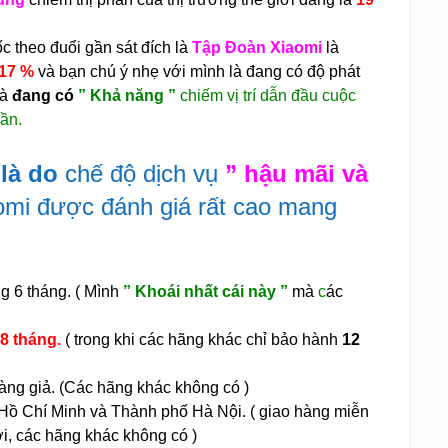
c theo đuổi gần sát đích là
Tập Đoàn Xiaomi
là
17 %
và bạn chú ý nhẹ với mình là đang có độ phát
và
đang có
” Khả năng ”
chiếm vị trí dẫn đầu cuộc
ần.
là do
chế độ dịch vụ
” hậu mãi và
aomi được đánh giá rất cao mang
ng 6 tháng. ( Mình
” Khoái nhất cái này ”
mà
c
ác
8 tháng.
( trong khi các hãng khác chỉ bảo hành
12
àng giả. (Các hãng khác không có )
ồ Chí Minh và Thành phố Hà Nội. ( giao hàng miễn
ới, các hãng khác không có )