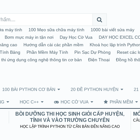
a máy tính
100 Mẹo sữa chữa máy tính
1000 bài viết sửa máy
Bơm mực máy in tận nơi
Dạy Học Cờ Vua
DẠY HỌC EXCEL C
nâng cao
Hướng dẫn cài các phần mềm
Khoá học lập trình Pytho
Tính Bảng
Phần Mềm Máy Tính
Pin Sạc Dự Phòng
Reset các l
 thi ứng dụng công nghệ thông tin cơ bản
Điện Thoại
Đồng hồ th
100 BÀI PYTHON CƠ BẢN
20 ĐỀ PYTHON HUYỆN
21
NG
HỌC C++
HỌC CỜ VUA
PHẦN MỀM
BỒI DƯỠNG THI HỌC SINH GIỎI CẤP HUYỆN,
MỞ
TỈNH VÀ VÀO TRƯỜNG CHUYÊN
CÂU
HỌC LẬP TRÌNH PYTHON TỪ CĂN BẢN ĐẾN NÂNG CAO