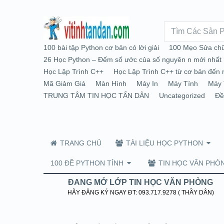
100 bài tập Python cơ bản có lời giải
100 Mẹo Sửa chữ
26 Học Python – Đếm số ước của số nguyên n mới nhất
Học Lập Trình C++
Học Lập Trình C++ từ cơ bản đến 
Mã Giảm Giá
Màn Hình
Máy In
Máy Tính
Máy 
TRUNG TÂM TIN HỌC TẤN DÂN
Uncategorized
Đề
TRANG CHỦ
TÀI LIỆU HỌC PYTHON
100 ĐỀ PYTHON TỈNH
TIN HỌC VĂN PHÒ
ĐANG MỞ LỚP TIN HỌC VĂN PHÒNG
HÃY ĐĂNG KÝ NGAY ĐT: 093.717.9278 ( THẦY DÂN)