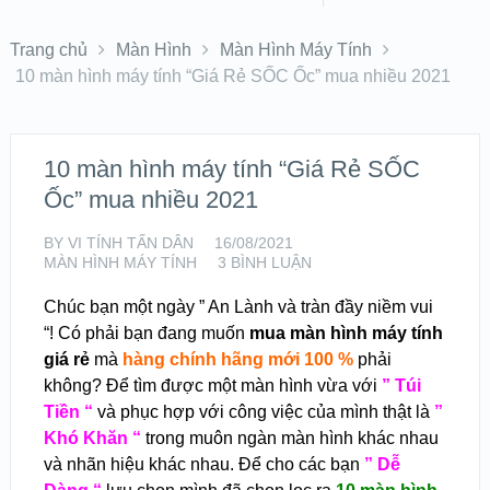
Trang chủ
Màn Hình
Màn Hình Máy Tính
10 màn hình máy tính “Giá Rẻ SỐC Ốc” mua nhiều 2021
10 màn hình máy tính “Giá Rẻ SỐC
Ốc” mua nhiều 2021
BY
VI TÍNH TẤN DÂN
16/08/2021
MÀN HÌNH MÁY TÍNH
3 BÌNH LUẬN
Chúc bạn một ngày ” An Lành và tràn đầy niềm vui
“! Có phải bạn đang muốn
mua màn hình máy tính
giá rẻ
mà
hàng chính hãng mới 100 %
phải
không? Để tìm được một màn hình vừa với
” Túi
Tiền “
và phục hợp với công việc của mình thật là
”
Khó Khăn “
trong muôn ngàn màn hình khác nhau
và nhãn hiệu khác nhau. Để cho các bạn
” Dễ