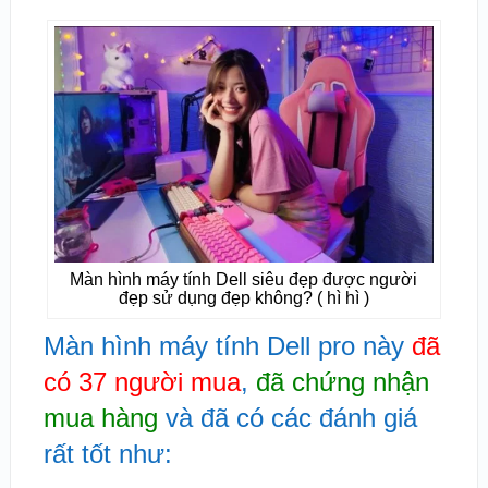
Màn hình máy tính Dell siêu đẹp được người
đẹp sử dụng đẹp không? ( hì hì )
Màn hình máy tính Dell pro này
đã
có 37 người mua
,
đã chứng nhận
mua hàng
và đã có các đánh giá
rất tốt như: