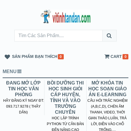
SẢN PHẨM BẠN THÍCH
CART
0
0
MENU
ĐANG MỞ LỚP
BỒI DƯỠNG THI
MỞ KHÓA TIN
TIN HỌC VĂN
HỌC SINH GIỎI
HỌC SOẠN GIÁO
PHÒNG
CẤP HUYỆN,
ÁN E-LEARNING
TỈNH VÀ VÀO
HÃY ĐĂNG KÝ NGAY ĐT:
CÂU HỎI TRẮC NGHIỆM
TRƯỜNG
093.717.9278 ( THẦY
(A,B,C,D), CHÈN ÂM
CHUYÊN
DÂN)
THANH, VIDEO, THỜI
HỌC LẬP TRÌNH
GIAN THẢO LUẬN, TRẢ
PYTHON TỪ CĂN BẢN
LỜI, ĐIỀN VÀO CHỖ
ĐẾN NÂNG CAO
TRỐNG.....