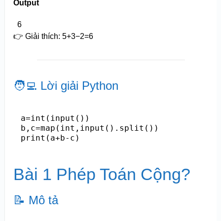
Output
6
👉 Giải thích:
5+3−2=6
🧑‍💻 Lời giải Python
a=int(input())

b,c=map(int,input().split())

print(a+b-c)
Bài 1 Phép Toán Cộng?
📝 Mô tả