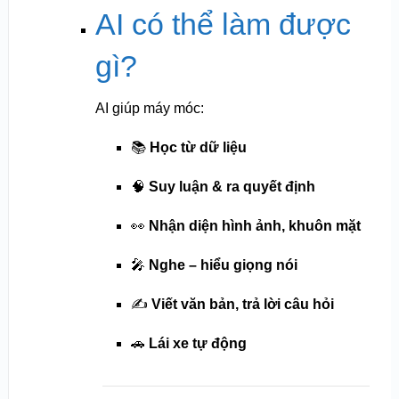
AI có thể làm được
gì?
AI giúp máy móc:
📚
Học từ dữ liệu
🧠
Suy luận & ra quyết định
👀
Nhận diện hình ảnh, khuôn mặt
🎤
Nghe – hiểu giọng nói
✍️
Viết văn bản, trả lời câu hỏi
🚗
Lái xe tự động