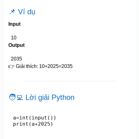
📌 Ví dụ
Input
10
Output
2035
👉 Giải thích:
10+2025=2035
🧑‍💻 Lời giải Python
a=int(input())

print(a+2025)