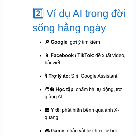
2️⃣ Ví dụ AI trong đời
sống hằng ngày
🔎
Google
: gợi ý tìm kiếm
📱
Facebook / TikTok
: đề xuất video,
bài viết
🎙️
Trợ lý ảo
: Siri, Google Assistant
🧑‍🏫
Học tập
: chấm bài tự động, trợ
giảng AI
🏥
Y tế
: phát hiện bệnh qua ảnh X-
quang
🎮
Game
: nhân vật tự chơi, tự học