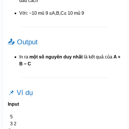
dấu cách
Với: −10 mủ 9 ≤A,B,C≤ 10 mủ 9
📤 Output
In ra
một số nguyên duy nhất
là kết quả của
A +
B − C
📌 Ví dụ
Input
5
3 2