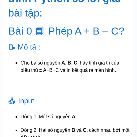
bài tập:
Bài 0 📘 Phép A + B – C?
📝 Mô tả :
Cho ba số nguyên
A, B, C
, hãy tính giá trị của
biểu thức:
A+B−C
và in kết quả ra màn hình.
📥 Input
Dòng 1: Một số nguyên
A
Dòng 2: Hai số nguyên
B
và
C
, cách nhau bởi một