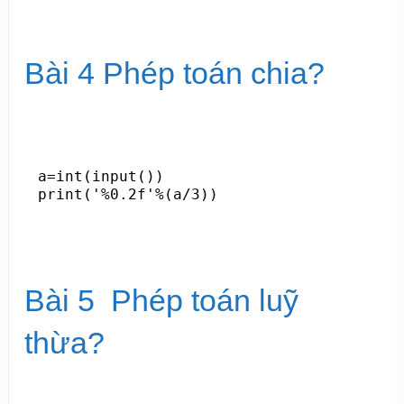
Bài 4 Phép toán chia?
a=int(input())

print('%0.2f'%(a/3))
Bài 5 Phép toán luỹ
thừa?