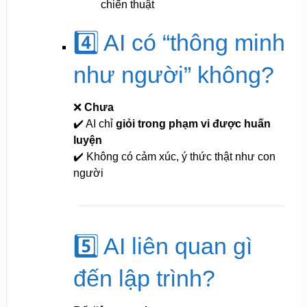
chiến thuật
4️⃣ AI có “thông minh
như người” không?
❌
Chưa
✔️ AI chỉ
giỏi trong phạm vi được huấn
luyện
✔️ Không có cảm xúc, ý thức thật như con
người
5️⃣ AI liên quan gì
đến lập trình?