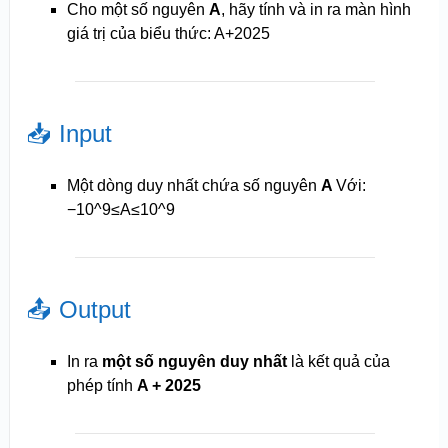
Cho một số nguyên
A
, hãy tính và in ra màn hình
giá trị của biểu thức:
A+2025
📥 Input
Một dòng duy nhất chứa số nguyên
A
Với:
−10^9≤A≤10^9
📤 Output
In ra
một số nguyên duy nhất
là kết quả của
phép tính
A + 2025