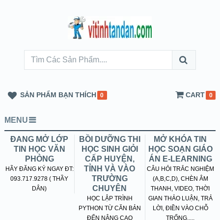
SẢN PHẨM BẠN THÍCH
CART
0
0
MENU
ĐANG MỞ LỚP
BỒI DƯỠNG THI
MỞ KHÓA TIN
TIN HỌC VĂN
HỌC SINH GIỎI
HỌC SOẠN GIÁO
PHÒNG
CẤP HUYỆN,
ÁN E-LEARNING
TỈNH VÀ VÀO
HÃY ĐĂNG KÝ NGAY ĐT:
CÂU HỎI TRẮC NGHIỆM
TRƯỜNG
093.717.9278 ( THẦY
(A,B,C,D), CHÈN ÂM
CHUYÊN
DÂN)
THANH, VIDEO, THỜI
HỌC LẬP TRÌNH
GIAN THẢO LUẬN, TRẢ
PYTHON TỪ CĂN BẢN
LỜI, ĐIỀN VÀO CHỖ
ĐẾN NÂNG CAO
TRỐNG.....